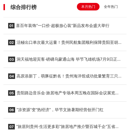
综合排行榜
本月热门
全年热门
喜百年装饰“一口价·超极放心装”新品发布会盛大举行
01
活鳗出口单次最大运量！贵州民航集团顺利保障贵阳至胡
02
志明国际生鲜货运任务
洞天福地迎宾客·磅礴乌蒙通山海 毕节飞雄机场7月9日正式
03
复航
高原添新丁，萌豚征黔名！贵州海洋馆成功批量繁育三只
04
小海豚，邀您为“高原宝宝”起名
贵阳路边音乐会·旅居地产专场本周五晚在国际会议展览中
05
心举行
“凉资源”变“热经济”，毕节文旅暑期经营创开门红
06
“旅居到贵州·生活更多彩”旅居地产推介暨百城千企“五省
07