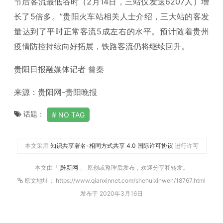
节后客流最低谷时（2月14日，三站仅发送6207人）增
长了5倍多。”贵阳火车站相关人士介绍，三大站的客发
量达到了平时正常客流5成左右的水平。预计随着贵州
疫情防控持续向好拓展，铁路客流仍将继续回升。
贵阳日报融媒体记者 曾秦
来源：贵阳网-贵阳晚报
话题：
NO TAG
本文采用
知识共享署名-相同方式共享 4.0 国际许可协议
进行许可
本文由「
黔新网
」 原创或整理后发布，欢迎分享和转发。
原文地址： https://www.qianxinnet.com/shehuixinwen/18767.html
发布于 2020年3月16日