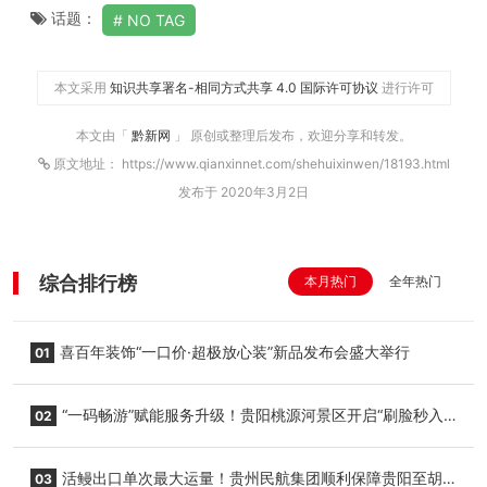
话题：
NO TAG
本文采用
知识共享署名-相同方式共享 4.0 国际许可协议
进行许可
本文由「
黔新网
」 原创或整理后发布，欢迎分享和转发。
原文地址： https://www.qianxinnet.com/shehuixinwen/18193.html
发布于 2020年3月2日
综合排行榜
本月热门
全年热门
喜百年装饰“一口价·超极放心装”新品发布会盛大举行
01
“一码畅游”赋能服务升级！贵阳桃源河景区开启“刷脸秒入
02
园”智慧游玩新模式
活鳗出口单次最大运量！贵州民航集团顺利保障贵阳至胡
03