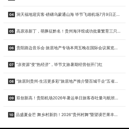
志明国际生鲜货运任务
洞天福地迎宾客·磅礴乌蒙通山海 毕节飞雄机场7月9日正式
04
复航
高原添新丁，萌豚征黔名！贵州海洋馆成功批量繁育三只
05
小海豚，邀您为“高原宝宝”起名
贵阳路边音乐会·旅居地产专场本周五晚在国际会议展览中
06
心举行
“凉资源”变“热经济”，毕节文旅暑期经营创开门红
07
“旅居到贵州·生活更多彩”旅居地产推介暨百城千企“五省
08
+1”房地产联展联销活动在贵阳盛大启幕
双创新高！贵阳机场2026年暑运单日旅客吞吐量与航班起
09
降架次齐破纪录
品盛夏金芒 舞乡村新韵！2026“贵州村舞”暨望谟芒果丰收
10
季促消费活动盛大启幕