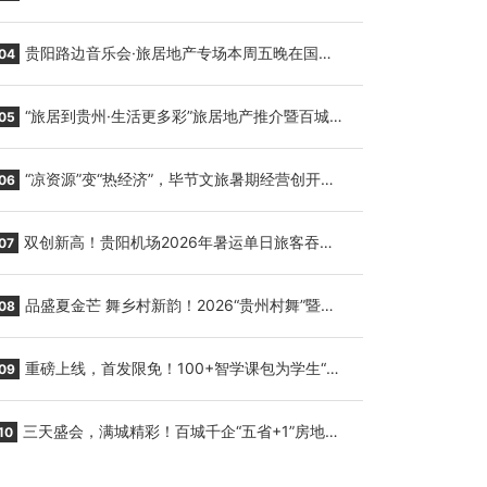
繁育三只小海豚，邀您为“高原宝宝”起名
贵阳路边音乐会·旅居地产专场本周五晚在国际
04
会议展览中心举行
“旅居到贵州·生活更多彩”旅居地产推介暨百城千
05
企“五省+1”房地产联展联销活动在贵阳盛大启幕
“凉资源”变“热经济”，毕节文旅暑期经营创开门
06
红
双创新高！贵阳机场2026年暑运单日旅客吞吐
07
量与航班起降架次齐破纪录
品盛夏金芒 舞乡村新韵！2026“贵州村舞”暨望
08
谟芒果丰收季促消费活动盛大启幕
重磅上线，首发限免！100+智学课包为学生“精
09
准补钙”
三天盛会，满城精彩！百城千企“五省+1”房地产
10
联展联销活动圆满收官