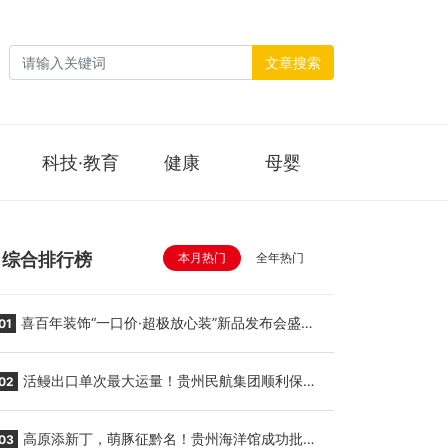
文章搜索
科技·教育
健康
母婴
综合排行榜
本月热门
全年热门
喜百年装饰“一口价·超极放心装”新品发布会盛大
01
举行
活鳗出口单次最大运量！贵州民航集团顺利保障
02
贵阳至胡志明国际生鲜货运任务
高原添新丁，萌豚征黔名！贵州海洋馆成功批量
03