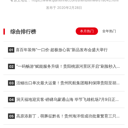
原文地址： https://www.qianxinnet.com/shehuixinwen/18042.html
发布于 2020年2月28日
综合排行榜
本月热门
全年热门
喜百年装饰“一口价·超极放心装”新品发布会盛大举行
01
“一码畅游”赋能服务升级！贵阳桃源河景区开启“刷脸秒入
02
园”智慧游玩新模式
活鳗出口单次最大运量！贵州民航集团顺利保障贵阳至胡
03
志明国际生鲜货运任务
洞天福地迎宾客·磅礴乌蒙通山海 毕节飞雄机场7月9日正式
04
复航
高原添新丁，萌豚征黔名！贵州海洋馆成功批量繁育三只
05
小海豚，邀您为“高原宝宝”起名