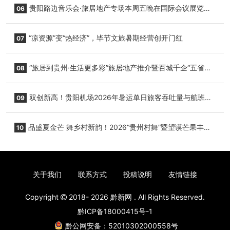
贵阳路边音乐会·旅居地产专场本周五晚在国际会议展览中
06
心举行
“凉资源”变“热经济”，毕节文旅暑期经营创开门红
07
“旅居到贵州·生活更多彩”旅居地产推介暨百城千企“五省
08
+1”房地产联展联销活动在贵阳盛大启幕
双创新高！贵阳机场2026年暑运单日旅客吞吐量与航班起
09
降架次齐破纪录
品盛夏金芒 舞乡村新韵！2026“贵州村舞”暨望谟芒果丰收
10
季促消费活动盛大启幕
关于我们
联系方式
投稿说明
友情链接
Copyright
2018- 2026
黔新网
. All Rights Reserved.
黔ICP备18000415号-1
黔公网安备：52010302000558号