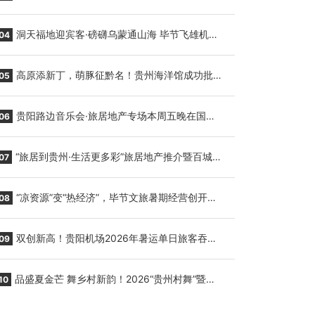
贵阳至胡志明国际生鲜货运任务
洞天福地迎宾客·磅礴乌蒙通山海 毕节飞雄机场
04
7月9日正式复航
高原添新丁，萌豚征黔名！贵州海洋馆成功批量
05
繁育三只小海豚，邀您为“高原宝宝”起名
贵阳路边音乐会·旅居地产专场本周五晚在国际
06
会议展览中心举行
“旅居到贵州·生活更多彩”旅居地产推介暨百城千
07
企“五省+1”房地产联展联销活动在贵阳盛大启幕
“凉资源”变“热经济”，毕节文旅暑期经营创开门
08
红
双创新高！贵阳机场2026年暑运单日旅客吞吐
09
量与航班起降架次齐破纪录
品盛夏金芒 舞乡村新韵！2026“贵州村舞”暨望
10
谟芒果丰收季促消费活动盛大启幕