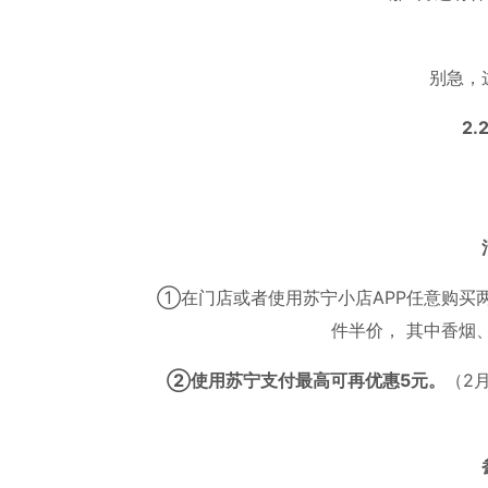
别急，
2.
①在门店或者使用苏宁小店APP任意购买
件半价， 其中香烟
②使用苏宁支付最高可再优惠5元。
（2