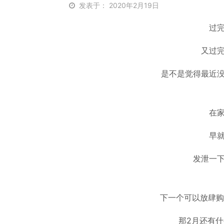
发表于： 2020年2月19日
过
又过
是不是觉得最近
在
早
发泄一
下一个可以放肆购物
那2月还有