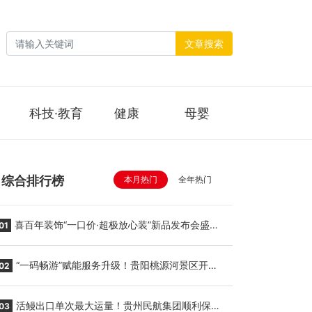
文章搜索
科技·教育
健康
母婴
综合排行榜
本月热门
全年热门
喜百年装饰“一口价·超极放心装”新品发布会盛大
01
举行
“一码畅游”赋能服务升级！贵阳桃源河景区开
02
启“刷脸秒入园”智慧游玩新模式
活鳗出口单次最大运量！贵州民航集团顺利保障
03