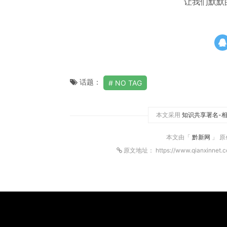
让我们默默的
话题：
NO TAG
本文采用
知识共享署名-相
本文由「
黔新网
」 
原文地址： https://www.qianxinnet.