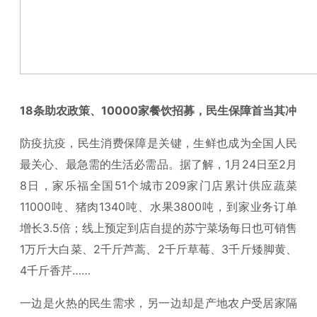
18
条助农政策、10000家餐饮招募，民生保障首当其冲
防疫抗疫，民生消费保障是关键，生鲜也成为全国人民
最关心、最急需的生活必需品。据了解，1月24日至2月
8日，家乐福全国51个城市209家门店累计供应蔬菜
11000吨、猪肉1340吨、水果3800吨，到家业务订单
增长3.5倍；线上预定到店自提的苏宁菜场每日也可销售
1万斤大白菜、2千斤芦蒿、2千斤草莓、3千斤矮脚黄、
4千斤香芹……
一边是火热的民生需求，另一边却是产地农户受居家隔