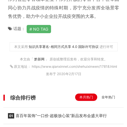
同心协力共战疫情的特殊时期，苏宁充分发挥全场景零
售优势，助力中小企业拉开战疫突围的大幕。
话题：
NO TAG
本文采用
知识共享署名-相同方式共享 4.0 国际许可协议
进行许可
本文由「
黔新网
」 原创或整理后发布，欢迎分享和转发。
原文地址： https://www.qianxinnet.com/shehuixinwen/17818.html
发布于 2020年2月17日
综合排行榜
本月热门
全年热门
喜百年装饰“一口价·超极放心装”新品发布会盛大举行
01