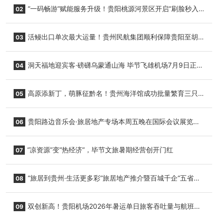
“一码畅游”赋能服务升级！贵阳桃源河景区开启“刷脸秒入
02
园”智慧游玩新模式
活鳗出口单次最大运量！贵州民航集团顺利保障贵阳至胡
03
志明国际生鲜货运任务
洞天福地迎宾客·磅礴乌蒙通山海 毕节飞雄机场7月9日正式
04
复航
高原添新丁，萌豚征黔名！贵州海洋馆成功批量繁育三只
05
小海豚，邀您为“高原宝宝”起名
贵阳路边音乐会·旅居地产专场本周五晚在国际会议展览中
06
心举行
“凉资源”变“热经济”，毕节文旅暑期经营创开门红
07
“旅居到贵州·生活更多彩”旅居地产推介暨百城千企“五省
08
+1”房地产联展联销活动在贵阳盛大启幕
双创新高！贵阳机场2026年暑运单日旅客吞吐量与航班起
09