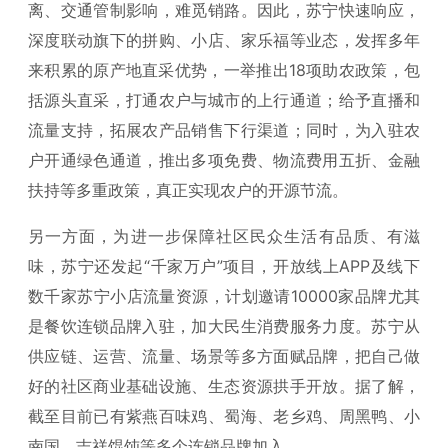
离、交通管制影响，难觅销路。因此，苏宁快速响应，
深度联动旗下的拼购、小店、家乐福等业态，发挥多年
来积累的原产地直采优势，一举推出18项助农政策，包
括源头直采，打通农户与城市的上行通道；给予直播和
流量支持，拓展农产品销售下行渠道；同时，为入驻农
户开通绿色通道，推出多项免费、物流费用五折、金融
扶持等多重政策，真正实现农户的开源节流。
另一方面，为进一步保障社区民众生活有品质、有滋
味，苏宁还发起“千家万户”项目，开放线上APP及线下
数千家苏宁小店流量资源，计划邀请10000家品牌尤其
是餐饮连锁品牌入驻，加大民生消费服务力度。苏宁从
供应链、运营、流量、场景等多方面赋品牌，把自己做
好的社区商业基础设施、生态资源拱手开放。据了解，
截至目前已有紫燕百味鸡、蜀海、老乡鸡、周黑鸭、小
南国、吉祥馄饨等多个连锁品牌加入。