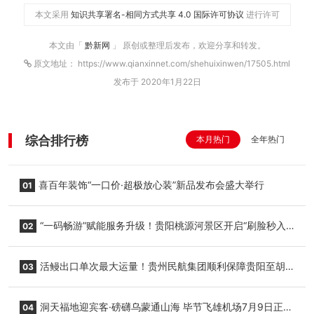
本文采用
知识共享署名-相同方式共享 4.0 国际许可协议
进行许可
本文由「
黔新网
」 原创或整理后发布，欢迎分享和转发。
原文地址： https://www.qianxinnet.com/shehuixinwen/17505.html
发布于 2020年1月22日
综合排行榜
本月热门
全年热门
喜百年装饰“一口价·超极放心装”新品发布会盛大举行
01
“一码畅游”赋能服务升级！贵阳桃源河景区开启“刷脸秒入
02
园”智慧游玩新模式
活鳗出口单次最大运量！贵州民航集团顺利保障贵阳至胡
03
志明国际生鲜货运任务
洞天福地迎宾客·磅礴乌蒙通山海 毕节飞雄机场7月9日正式
04