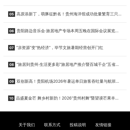
复航
高原添新丁，萌豚征黔名！贵州海洋馆成功批量繁育三只
05
小海豚，邀您为“高原宝宝”起名
贵阳路边音乐会·旅居地产专场本周五晚在国际会议展览中
06
心举行
“凉资源”变“热经济”，毕节文旅暑期经营创开门红
07
“旅居到贵州·生活更多彩”旅居地产推介暨百城千企“五省
08
+1”房地产联展联销活动在贵阳盛大启幕
双创新高！贵阳机场2026年暑运单日旅客吞吐量与航班起
09
降架次齐破纪录
品盛夏金芒 舞乡村新韵！2026“贵州村舞”暨望谟芒果丰收
10
季促消费活动盛大启幕
关于我们
联系方式
投稿说明
友情链接