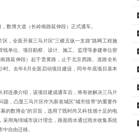
目，数博大道（长岭南路延伸段）正式通车。
片区，全面开展三马片区“三横五纵一支路”路网工程施
管线单位、项目勘察、设计、施工、监理等参建单位密
岭南路延伸段）起于贵黄路，止于北京西路。道路全长
里/小时。去年6月全面启动项目建设，同年年底项目基本
长祁连康介绍，该项目建成通车后，将有效解决三马片
问题，凸显三马片区作为新老城区“城市纽带”的重要作
落幕的数博会”的宗旨，选用了既时尚又科技感十足的电
，采用海绵城市设计理念，路面雨水通过雨水收集系统
市中自由迁移。