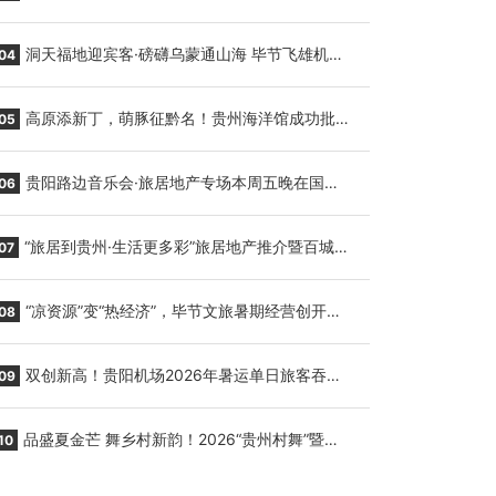
贵阳至胡志明国际生鲜货运任务
洞天福地迎宾客·磅礴乌蒙通山海 毕节飞雄机场
04
7月9日正式复航
高原添新丁，萌豚征黔名！贵州海洋馆成功批量
05
繁育三只小海豚，邀您为“高原宝宝”起名
贵阳路边音乐会·旅居地产专场本周五晚在国际
06
会议展览中心举行
“旅居到贵州·生活更多彩”旅居地产推介暨百城千
07
企“五省+1”房地产联展联销活动在贵阳盛大启幕
“凉资源”变“热经济”，毕节文旅暑期经营创开门
08
红
双创新高！贵阳机场2026年暑运单日旅客吞吐
09
量与航班起降架次齐破纪录
品盛夏金芒 舞乡村新韵！2026“贵州村舞”暨望
10
谟芒果丰收季促消费活动盛大启幕