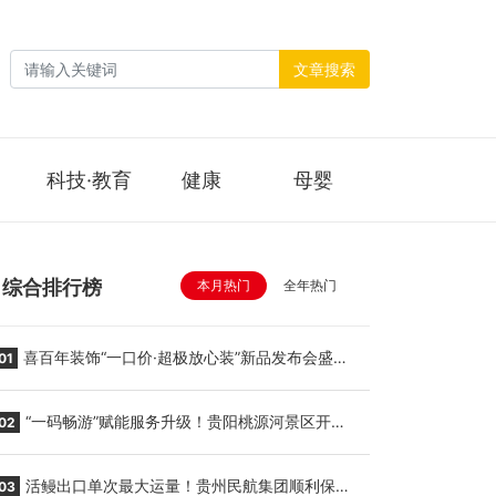
文章搜索
科技·教育
健康
母婴
综合排行榜
本月热门
全年热门
喜百年装饰“一口价·超极放心装”新品发布会盛大
01
举行
“一码畅游”赋能服务升级！贵阳桃源河景区开
02
启“刷脸秒入园”智慧游玩新模式
活鳗出口单次最大运量！贵州民航集团顺利保障
03