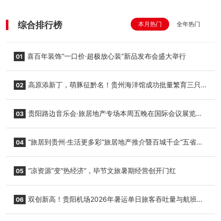
综合排行榜
本月热门
全年热门
喜百年装饰“一口价·超极放心装”新品发布会盛大举行
01
高原添新丁，萌豚征黔名！贵州海洋馆成功批量繁育三只
02
小海豚，邀您为“高原宝宝”起名
贵阳路边音乐会·旅居地产专场本周五晚在国际会议展览中
03
心举行
“旅居到贵州·生活更多彩”旅居地产推介暨百城千企“五省
04
+1”房地产联展联销活动在贵阳盛大启幕
“凉资源”变“热经济”，毕节文旅暑期经营创开门红
05
双创新高！贵阳机场2026年暑运单日旅客吞吐量与航班起
06
降架次齐破纪录