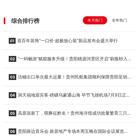
综合排行榜
本月热门
全年热门
喜百年装饰“一口价·超极放心装”新品发布会盛大举行
01
“一码畅游”赋能服务升级！贵阳桃源河景区开启“刷脸秒入
02
园”智慧游玩新模式
活鳗出口单次最大运量！贵州民航集团顺利保障贵阳至胡
03
志明国际生鲜货运任务
洞天福地迎宾客·磅礴乌蒙通山海 毕节飞雄机场7月9日正式
04
复航
高原添新丁，萌豚征黔名！贵州海洋馆成功批量繁育三只
05
小海豚，邀您为“高原宝宝”起名
贵阳路边音乐会·旅居地产专场本周五晚在国际会议展览中
06