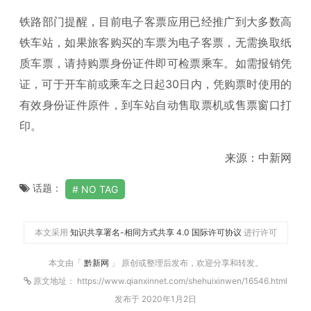
铁路部门提醒，目前电子客票应用已经推广到大多数高
铁车站，如果旅客购买的车票为电子客票，无需换取纸
质车票，请持购票身份证件即可检票乘车。如需报销凭
证，可于开车前或乘车之日起30日内，凭购票时使用的
有效身份证件原件，到车站自动售取票机或售票窗口打
印。
来源：中新网
话题：
NO TAG
本文采用
知识共享署名-相同方式共享 4.0 国际许可协议
进行许可
本文由「
黔新网
」 原创或整理后发布，欢迎分享和转发。
原文地址： https://www.qianxinnet.com/shehuixinwen/16546.html
发布于 2020年1月2日