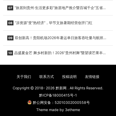
心举行
“旅居到贵州·生活更多彩”旅居地产推介暨百城千企“五省
07
+1”房地产联展联销活动在贵阳盛大启幕
“凉资源”变“热经济”，毕节文旅暑期经营创开门红
08
双创新高！贵阳机场2026年暑运单日旅客吞吐量与航班起
09
降架次齐破纪录
品盛夏金芒 舞乡村新韵！2026“贵州村舞”暨望谟芒果丰收
10
季促消费活动盛大启幕
关于我们
联系方式
投稿说明
友情链接
Copyright
2018- 2026
黔新网
. All Rights Reserved.
黔ICP备18000415号-1
黔公网安备：52010302000558号
Theme made by
3etheme