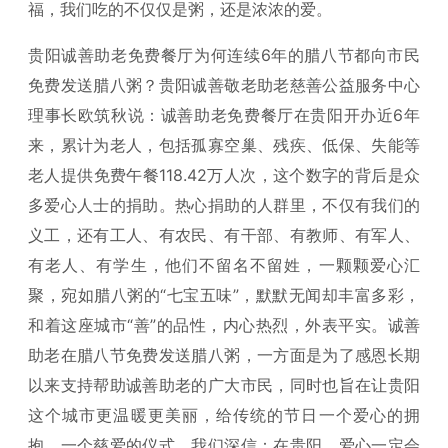
福，我们吃的不仅仅是粥，还是浓浓的爱。
贵阳诚善助老免费餐厅为何连续6年的腊八节都向市民
免费发送腊八粥？贵阳诚善敬老助老慈善公益服务中心
理事长欧筑秋说：诚善助老免费餐厅在贵阳开办近6年
来，累计为老人，包括孤寡空巢、残疾、低保、失能等
老人提供免费午餐118.42万人次，这个数字的背后是众
多爱心人士的捐助。热心捐助的人群里，不仅有我们的
义工，还有工人、有农民、有干部、有教师、有军人、
有老人、有学生，他们不留名不留姓，一颗颗爱心汇
聚，宛如腊八粥的“七宝五味”，默默无闻却丰富多彩，
和着这座城市“善”的品性，内心热烈，外表平实。诚善
助老在腊八节免费发送腊八粥，一方面是为了感恩长期
以来支持帮助诚善助老的广大市民，同时也旨在让贵阳
这个城市更温暖更美丽，给传统的节日一个爱心的拥
抱，一个慈爱的仪式，我们深信：在贵阳，爱心一定会