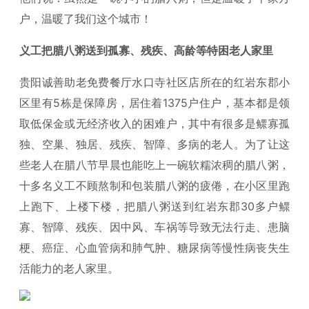
户，温暖了我们这个城市！
义工把腊八粥送到孤寡、残疾、高龄等特困老人家里
贵阳诚善助老免费餐厅水口寺社区店所在的红岩东郡小
区里有5栋是保障房，居住着1375户住户，基本都是领
取低保金或无经济收入的困难户，其中有很多是鳏寡孤
独、空巢、独居、残疾、智障、多病的老人。为了让这
些老人在腊八节早晨也能吃上一碗软糯浓稠的腊八粥，
十多名义工不顾熬制和包装腊八粥的疲倦，在小区里跑
上跑下、上楼下楼，把腊八粥送到红岩东郡30多户鳏
寡、智障、残疾、因中风、车祸等导致无法行走、患脑
梗、癌症、心血管病和肺气肿、糖尿病等慢性病丧失生
活能力的老人家里。