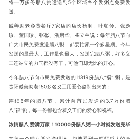
将一万多份腊八粥运送到5个区域各个发粥点免费发
送。
诚善助老免费餐厅7家店的店长杨润、叶珈伶、张黔
珍、董国珍、张馨、潘启华、崔立兰说：每年腊八节向
广大市民免费发送腊八粥，都要忙累一个多星期。今年
发送的量最大，工作量也最大，发送完腊八粥，好多义
工连站立的力气都没有了，可他们却无比的开心。
今年腊八节向市民免费发送的11319份腊八“福“ 粥，是
贵阳诚善助老150多名义工用爱心熬制出来的；
连续6年的腊八节，累计向市民发送的3.7万份腊
八”福“粥，每一份都包含着义工们的爱心和祝福。
浓情腊八 爱满万家！10000份腊八粥一小时就发送完毕
在每一个腊八粥发送现场，都能看到一幅幅感人的画