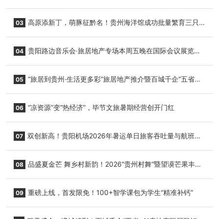
志明国际生鲜货运任务
高原添新丁，萌豚征黔名！贵州海洋馆成功批量繁育三只
03
小海豚，邀您为“高原宝宝”起名
贵阳路边音乐会·旅居地产专场本周五晚在国际会议展览中
04
心举行
“旅居到贵州·生活更多彩”旅居地产推介暨百城千企“五省
05
+1”房地产联展联销活动在贵阳盛大启幕
“凉资源”变“热经济”，毕节文旅暑期经营创开门红
06
双创新高！贵阳机场2026年暑运单日旅客吞吐量与航班起
07
降架次齐破纪录
品盛夏金芒 舞乡村新韵！2026“贵州村舞”暨望谟芒果丰收
08
季促消费活动盛大启幕
重磅上线，首发限免！100+智学课包为学生“精准补钙”
09