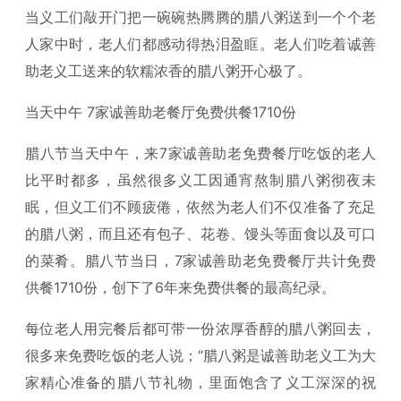
当义工们敲开门把一碗碗热腾腾的腊八粥送到一个个老
人家中时，老人们都感动得热泪盈眶。老人们吃着诚善
助老义工送来的软糯浓香的腊八粥开心极了。
当天中午 7家诚善助老餐厅免费供餐1710份
腊八节当天中午，来7家诚善助老免费餐厅吃饭的老人
比平时都多，虽然很多义工因通宵熬制腊八粥彻夜未
眠，但义工们不顾疲倦，依然为老人们不仅准备了充足
的腊八粥，而且还有包子、花卷、馒头等面食以及可口
的菜肴。腊八节当日，7家诚善助老免费餐厅共计免费
供餐1710份，创下了6年来免费供餐的最高纪录。
每位老人用完餐后都可带一份浓厚香醇的腊八粥回去，
很多来免费吃饭的老人说；“腊八粥是诚善助老义工为大
家精心准备的腊八节礼物，里面饱含了义工深深的祝