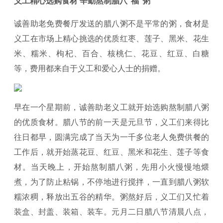
义工精心选购食材 辛勤熬制腊八“福”粥
诚善助老免费餐厅发送的腊八粥不是平常的粥，食材是
义工在市场上精心挑选的优质红枣、莲子、黑米、花生
米、糯米、枸杞、百合、核桃仁、花豆、红豆、白糖
等，费用都来自于义工和爱心人士的捐赠。
早在一个星期前，诚善助老义工就开始选购熬制腊八粥
的优质食材。腊八节的前一天是元旦节，义工们来得比
往日都早，圆满完成了当天为一千多位老人免费供餐的
工作后，就开始蒸花豆、红豆、黑米和花生、莲子等食
材。当天晚上，开始熬制腊八粥，先用小火慢慢地煨
煮，为了防止粘锅，不停地进行搅拌，一直到腊八粥软
糯浓稠，释放出五谷的精华。粥熬好后，义工们又忙着
装盒、封盖、装箱、装车。元月二日腊八节清晨八点，