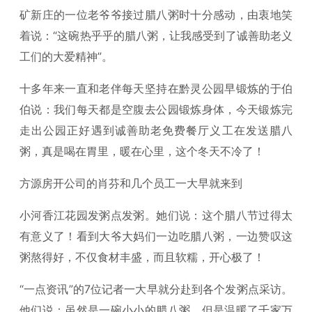
矿新庄的一位老爷爷接过腊八粥时十分感动，由衷地笑
着说：“这碗热乎乎的腊八粥，让我感受到了诚善助老义
工们的大爱精神”。
十多年来一直和老伴每天坚持在黔灵公园早锻炼的于伯
伯说：我们每天都是空腹去公园锻炼身体，今天锻炼完
走出公园正好遇到诚善助老免费餐厅义工在发送腊八
粥，真是喝在胃里，暖在心里，这个冬天不冷了！
方源房开公司的肖芬和几个员工一大早就来到
小河香江花园发粥点发粥。她们说：这个腊八节过得太
有意义了！看到大爷大妈们一边吃腊八粥，一边赞叹这
粥熬得好，不仅食材丰盛，而且软糯，开心极了！
“一点资讯”的7位记者一大早就分赴到各个发粥点采访。
他们说：虽然是一碗小小的腊八粥，但是温暖了千家万