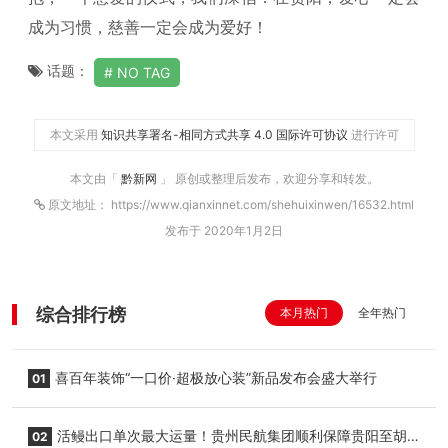
成为习惯，慈善一定会成为爱好！
话题：
NO TAG
本文采用
知识共享署名-相同方式共享 4.0 国际许可协议
进行许可
本文由「
黔新网
」 原创或整理后发布，欢迎分享和转发。
原文地址： https://www.qianxinnet.com/shehuixinwen/16532.html
发布于 2020年1月2日
综合排行榜
本月热门
全年热门
喜百年装饰“一口价·超极放心装”新品发布会盛大举行
01
活鳗出口单次最大运量！贵州民航集团顺利保障贵阳至胡
02