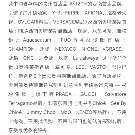
其中包含40%的贵州首店品牌和20%的西南首店品牌。
引进了广州穗酒家、Y-3、FERRE、AFIONA、涨格老火
锅、BVLGARI精品、VERSACE精品7家西南奥特莱斯首
店；FILA西南奥特莱斯旗舰店；堡尼、乐星可茶、雅格
狮丹Aquascutum、FUO等4家贵阳首店；
CHAMPION、朗姿、NEXY.CO、N-ONE、VGRASS、
蓝豹、CNC、迪桑娜、玖姿、Lulualways、才子等11个
贵阳奥特莱斯首店；威可多、LEE、VASTO、巴拉巴
拉、斯凯奇5个贵阳奥特莱斯旗舰店。除了首店品牌，
天河潭奥特莱斯还强势引进意大利奢侈品运营商 — 杉
杉集团（旗下有PRADA、GUCCI、Salvatore
Ferragamo品牌）和蔻莎百货（其中有Chloé、See By
Chloé、Jimmy Choo、McQ、KENZO等品牌）。不用
上海淘、不用找代购、不用出国门也能低价买到名牌，
享受最优质的服务。