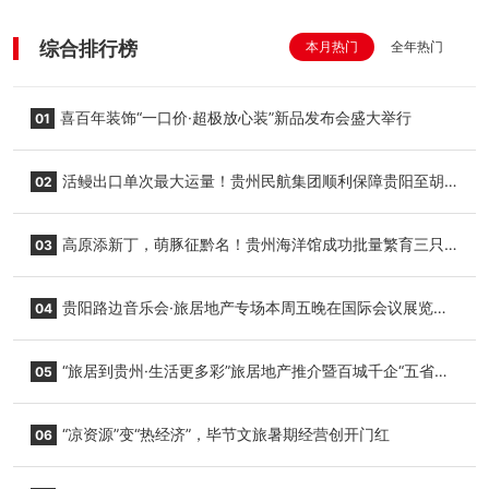
综合排行榜
本月热门
全年热门
喜百年装饰“一口价·超极放心装”新品发布会盛大举行
01
活鳗出口单次最大运量！贵州民航集团顺利保障贵阳至胡
02
志明国际生鲜货运任务
高原添新丁，萌豚征黔名！贵州海洋馆成功批量繁育三只
03
小海豚，邀您为“高原宝宝”起名
贵阳路边音乐会·旅居地产专场本周五晚在国际会议展览中
04
心举行
“旅居到贵州·生活更多彩”旅居地产推介暨百城千企“五省
05
+1”房地产联展联销活动在贵阳盛大启幕
“凉资源”变“热经济”，毕节文旅暑期经营创开门红
06