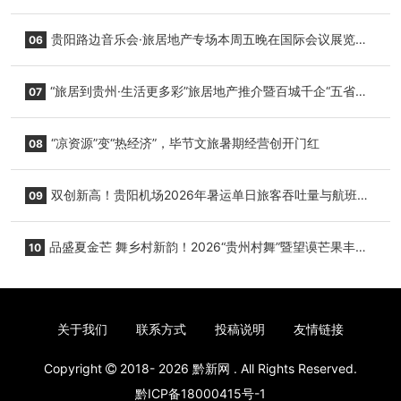
小海豚，邀您为“高原宝宝”起名
贵阳路边音乐会·旅居地产专场本周五晚在国际会议展览中
06
心举行
“旅居到贵州·生活更多彩”旅居地产推介暨百城千企“五省
07
+1”房地产联展联销活动在贵阳盛大启幕
“凉资源”变“热经济”，毕节文旅暑期经营创开门红
08
双创新高！贵阳机场2026年暑运单日旅客吞吐量与航班起
09
降架次齐破纪录
品盛夏金芒 舞乡村新韵！2026“贵州村舞”暨望谟芒果丰收
10
季促消费活动盛大启幕
关于我们
联系方式
投稿说明
友情链接
Copyright
2018- 2026
黔新网
. All Rights Reserved.
黔ICP备18000415号-1