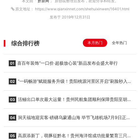
本文由「
黔新网
」 原创或整理后发布，欢迎分享和转发。
原文地址： https://www.qianxinnet.com/shehuixinwen/16401.html
发布于 2019年12月31日
综合排行榜
本月热门
全年热门
喜百年装饰“一口价·超极放心装”新品发布会盛大举行
01
“一码畅游”赋能服务升级！贵阳桃源河景区开启“刷脸秒入
02
园”智慧游玩新模式
活鳗出口单次最大运量！贵州民航集团顺利保障贵阳至胡
03
志明国际生鲜货运任务
洞天福地迎宾客·磅礴乌蒙通山海 毕节飞雄机场7月9日正式
04
复航
高原添新丁，萌豚征黔名！贵州海洋馆成功批量繁育三只
05