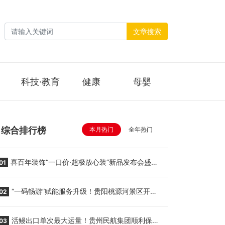
文章搜索
科技·教育
健康
母婴
综合排行榜
本月热门
全年热门
喜百年装饰“一口价·超极放心装”新品发布会盛大
01
举行
“一码畅游”赋能服务升级！贵阳桃源河景区开
02
启“刷脸秒入园”智慧游玩新模式
活鳗出口单次最大运量！贵州民航集团顺利保障
03