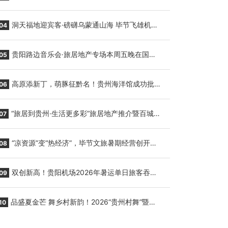
贵阳至胡志明国际生鲜货运任务
洞天福地迎宾客·磅礴乌蒙通山海 毕节飞雄机场
04
7月9日正式复航
贵阳路边音乐会·旅居地产专场本周五晚在国际
05
会议展览中心举行
高原添新丁，萌豚征黔名！贵州海洋馆成功批量
06
繁育三只小海豚，邀您为“高原宝宝”起名
“旅居到贵州·生活更多彩”旅居地产推介暨百城千
07
企“五省+1”房地产联展联销活动在贵阳盛大启幕
“凉资源”变“热经济”，毕节文旅暑期经营创开门
08
红
双创新高！贵阳机场2026年暑运单日旅客吞吐
09
量与航班起降架次齐破纪录
品盛夏金芒 舞乡村新韵！2026“贵州村舞”暨望
10
谟芒果丰收季促消费活动盛大启幕