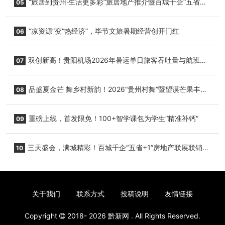
“旅居到贵州·生活更多彩”旅居地产推介暨百城千企“五省
05
+1”房地产联展联销活动在贵阳盛大启幕
“凉资源”变“热经济”，毕节文旅暑期经营创开门红
06
双创新高！贵阳机场2026年暑运单日旅客吞吐量与航班起
07
降架次齐破纪录
品盛夏金芒 舞乡村新韵！2026“贵州村舞”暨望谟芒果丰收
08
季促消费活动盛大启幕
重磅上线，首发限免！100+智学课包为学生“精准补钙”
09
三天盛会，满城精彩！百城千企“五省+1”房地产联展联销活
10
动圆满收官
关于我们
联系方式
投稿说明
友情链接
Copyright
2018- 2026
黔新网
. All Rights Reserved.