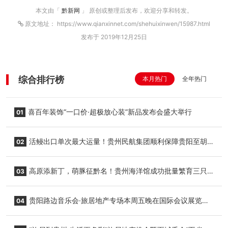
本文由「
黔新网
」 原创或整理后发布，欢迎分享和转发。
原文地址： https://www.qianxinnet.com/shehuixinwen/15987.html
发布于 2019年12月25日
综合排行榜
本月热门
全年热门
喜百年装饰“一口价·超极放心装”新品发布会盛大举行
01
活鳗出口单次最大运量！贵州民航集团顺利保障贵阳至胡
02
志明国际生鲜货运任务
高原添新丁，萌豚征黔名！贵州海洋馆成功批量繁育三只
03
小海豚，邀您为“高原宝宝”起名
贵阳路边音乐会·旅居地产专场本周五晚在国际会议展览中
04
心举行