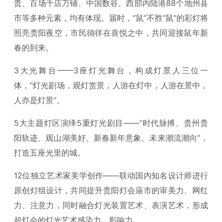
贵、百场千店万铺、中国数谷、西部内陆港88个地州县
市等多种元素，均有体现。届时，“鼠”不胜“鼠”的彩灯将
照亮贵阳夜空，市民徜徉在喜悦之中，共同迎接鼠年新
春的到来。
3大光舞台——3座灯光舞台，构成灯景人三位一
体，“灯光剧场，观灯赏景，人游在灯中，人游在景中，
人亦是灯景”。
5大主题灯区演绎5重灯光剧目——“时代脉搏、贵州贵
阳轨迹、观山湖美好、新春新年意象、未来潮流潮向”，
打造五座光里的城。
12位独立艺术家美学创作——联动国内知名设计师进行
原创灯组设计，共同提升贵阳灯会庙市的审美力、网红
力、注意力，同时融合灯光装置艺术、表演艺术，形成
超灯会的灯光艺术感染力、影响力。