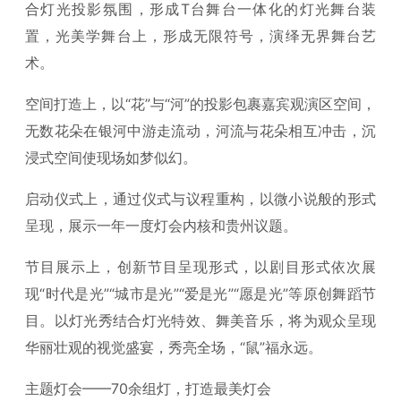
合灯光投影氛围，形成T台舞台一体化的灯光舞台装
置，光美学舞台上，形成无限符号，演绎无界舞台艺
术。
空间打造上，以“花”与“河”的投影包裹嘉宾观演区空间，
无数花朵在银河中游走流动，河流与花朵相互冲击，沉
浸式空间使现场如梦似幻。
启动仪式上，通过仪式与议程重构，以微小说般的形式
呈现，展示一年一度灯会内核和贵州议题。
节目展示上，创新节目呈现形式，以剧目形式依次展
现“时代是光”“城市是光”“爱是光”“愿是光”等原创舞蹈节
目。以灯光秀结合灯光特效、舞美音乐，将为观众呈现
华丽壮观的视觉盛宴，秀亮全场，“鼠”福永远。
主题灯会——70余组灯，打造最美灯会