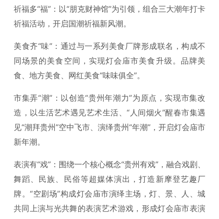
祈福多“福”：以“朋克财神馆”为引领，组合三大潮年打卡
祈福活动，开启国潮祈福新风潮。
美食齐“味”：通过与一系列美食厂牌形成联名，构成不
同场景的美食空间，实现灯会庙市美食升级。品牌美
食、地方美食、网红美食“味味俱全”。
市集弄“潮”：以创造“贵州年潮力”为原点，实现市集改
造，以生活艺术遇见艺术生活、“人间烟火”醒春市集遇
见“潮拜贵州”空中飞市、演绎贵州“年潮”，开启灯会庙市
新年潮。
表演有“戏”：围绕一个核心概念“贵州有戏”，融合戏剧、
舞蹈、民族、民俗等超媒体演出，打造新摩登艺趣厂
牌。“空剧场”构成灯会庙市演绎主场，灯、景、人、城
共同上演与光共舞的表演艺术游戏，形成灯会庙市表演