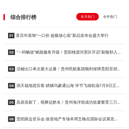
综合排行榜
本月热门
全年热门
喜百年装饰“一口价·超极放心装”新品发布会盛大举行
01
“一码畅游”赋能服务升级！贵阳桃源河景区开启“刷脸秒入
02
园”智慧游玩新模式
活鳗出口单次最大运量！贵州民航集团顺利保障贵阳至胡
03
志明国际生鲜货运任务
洞天福地迎宾客·磅礴乌蒙通山海 毕节飞雄机场7月9日正式
04
复航
高原添新丁，萌豚征黔名！贵州海洋馆成功批量繁育三只
05
小海豚，邀您为“高原宝宝”起名
贵阳路边音乐会·旅居地产专场本周五晚在国际会议展览中
06