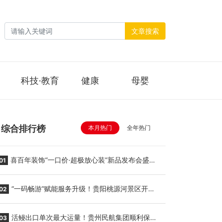
文章搜索
科技·教育
健康
母婴
综合排行榜
本月热门
全年热门
喜百年装饰“一口价·超极放心装”新品发布会盛大
01
举行
“一码畅游”赋能服务升级！贵阳桃源河景区开
02
启“刷脸秒入园”智慧游玩新模式
活鳗出口单次最大运量！贵州民航集团顺利保障
03