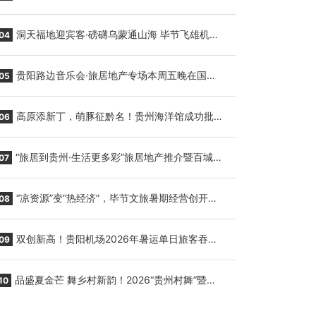
贵阳至胡志明国际生鲜货运任务
洞天福地迎宾客·磅礴乌蒙通山海 毕节飞雄机场
04
7月9日正式复航
贵阳路边音乐会·旅居地产专场本周五晚在国际
05
会议展览中心举行
高原添新丁，萌豚征黔名！贵州海洋馆成功批量
06
繁育三只小海豚，邀您为“高原宝宝”起名
“旅居到贵州·生活更多彩”旅居地产推介暨百城千
07
企“五省+1”房地产联展联销活动在贵阳盛大启幕
“凉资源”变“热经济”，毕节文旅暑期经营创开门
08
红
双创新高！贵阳机场2026年暑运单日旅客吞吐
09
量与航班起降架次齐破纪录
品盛夏金芒 舞乡村新韵！2026“贵州村舞”暨望
10
谟芒果丰收季促消费活动盛大启幕