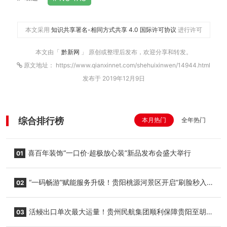
本文采用
知识共享署名-相同方式共享 4.0 国际许可协议
进行许可
本文由「
黔新网
」 原创或整理后发布，欢迎分享和转发。
原文地址： https://www.qianxinnet.com/shehuixinwen/14944.html
发布于 2019年12月9日
综合排行榜
本月热门
全年热门
喜百年装饰“一口价·超极放心装”新品发布会盛大举行
01
“一码畅游”赋能服务升级！贵阳桃源河景区开启“刷脸秒入
02
园”智慧游玩新模式
活鳗出口单次最大运量！贵州民航集团顺利保障贵阳至胡
03