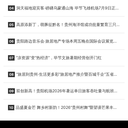
志明国际生鲜货运任务
洞天福地迎宾客·磅礴乌蒙通山海 毕节飞雄机场7月9日正式
04
复航
高原添新丁，萌豚征黔名！贵州海洋馆成功批量繁育三只
05
小海豚，邀您为“高原宝宝”起名
贵阳路边音乐会·旅居地产专场本周五晚在国际会议展览中
06
心举行
“凉资源”变“热经济”，毕节文旅暑期经营创开门红
07
“旅居到贵州·生活更多彩”旅居地产推介暨百城千企“五省
08
+1”房地产联展联销活动在贵阳盛大启幕
双创新高！贵阳机场2026年暑运单日旅客吞吐量与航班起
09
降架次齐破纪录
品盛夏金芒 舞乡村新韵！2026“贵州村舞”暨望谟芒果丰收
10
季促消费活动盛大启幕