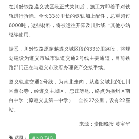
在川黔铁路遵义城区段正式关闭后，施工方即着手对铁
轨进行拆除。全长33公里长的铁轨加上配件，总重超过
6000吨，这些材料，将被运往开阳及川黔线上其他小站
继续使用。
据悉，川黔铁路原穿越遵义城区段的33公里路段，将规
划建设为遵义市城市轨道交通2号线主要通道，目前铁
路部门正在与遵义市政府办理资产交接手续。
遵义轨道交通2号线，为南北走向，从遵义城北的汇川
区董公寺，经遵义主城区、忠庄等地，终点为播州区南
白中学（原遵义县第一中学），全长27公里，设有22座
站。
来源：贵阳晚报 黄宝华
话题：
NO TAG