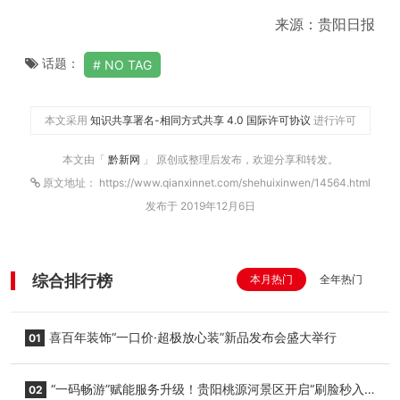
来源：贵阳日报
话题：
NO TAG
本文采用
知识共享署名-相同方式共享 4.0 国际许可协议
进行许可
本文由「
黔新网
」 原创或整理后发布，欢迎分享和转发。
原文地址： https://www.qianxinnet.com/shehuixinwen/14564.html
发布于 2019年12月6日
综合排行榜
本月热门
全年热门
喜百年装饰“一口价·超极放心装”新品发布会盛大举行
01
“一码畅游”赋能服务升级！贵阳桃源河景区开启“刷脸秒入
02