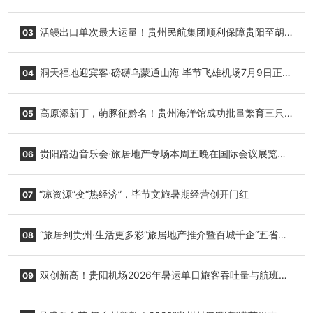
园”智慧游玩新模式
活鳗出口单次最大运量！贵州民航集团顺利保障贵阳至胡
03
志明国际生鲜货运任务
洞天福地迎宾客·磅礴乌蒙通山海 毕节飞雄机场7月9日正式
04
复航
高原添新丁，萌豚征黔名！贵州海洋馆成功批量繁育三只
05
小海豚，邀您为“高原宝宝”起名
贵阳路边音乐会·旅居地产专场本周五晚在国际会议展览中
06
心举行
“凉资源”变“热经济”，毕节文旅暑期经营创开门红
07
“旅居到贵州·生活更多彩”旅居地产推介暨百城千企“五省
08
+1”房地产联展联销活动在贵阳盛大启幕
双创新高！贵阳机场2026年暑运单日旅客吞吐量与航班起
09
降架次齐破纪录