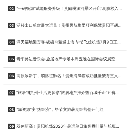
“一码畅游”赋能服务升级！贵阳桃源河景区开启“刷脸秒入
02
园”智慧游玩新模式
活鳗出口单次最大运量！贵州民航集团顺利保障贵阳至胡
03
志明国际生鲜货运任务
洞天福地迎宾客·磅礴乌蒙通山海 毕节飞雄机场7月9日正式
04
复航
贵阳路边音乐会·旅居地产专场本周五晚在国际会议展览中
05
心举行
高原添新丁，萌豚征黔名！贵州海洋馆成功批量繁育三只
06
小海豚，邀您为“高原宝宝”起名
“旅居到贵州·生活更多彩”旅居地产推介暨百城千企“五省
07
+1”房地产联展联销活动在贵阳盛大启幕
“凉资源”变“热经济”，毕节文旅暑期经营创开门红
08
双创新高！贵阳机场2026年暑运单日旅客吞吐量与航班起
09