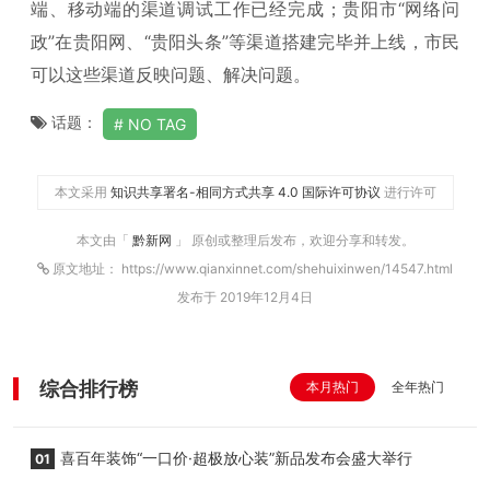
端、移动端的渠道调试工作已经完成；贵阳市“网络问
政”在贵阳网、“贵阳头条”等渠道搭建完毕并上线，市民
可以这些渠道反映问题、解决问题。
话题：
NO TAG
本文采用
知识共享署名-相同方式共享 4.0 国际许可协议
进行许可
本文由「
黔新网
」 原创或整理后发布，欢迎分享和转发。
原文地址： https://www.qianxinnet.com/shehuixinwen/14547.html
发布于 2019年12月4日
综合排行榜
本月热门
全年热门
喜百年装饰“一口价·超极放心装”新品发布会盛大举行
01