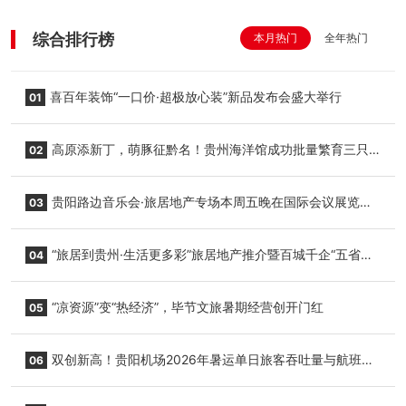
综合排行榜
本月热门
全年热门
喜百年装饰“一口价·超极放心装”新品发布会盛大举行
01
高原添新丁，萌豚征黔名！贵州海洋馆成功批量繁育三只
02
小海豚，邀您为“高原宝宝”起名
贵阳路边音乐会·旅居地产专场本周五晚在国际会议展览中
03
心举行
“旅居到贵州·生活更多彩”旅居地产推介暨百城千企“五省
04
+1”房地产联展联销活动在贵阳盛大启幕
“凉资源”变“热经济”，毕节文旅暑期经营创开门红
05
双创新高！贵阳机场2026年暑运单日旅客吞吐量与航班起
06
降架次齐破纪录