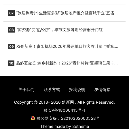
小海豚，邀您为“高原宝宝”起名
“旅居到贵州·生活更多彩”旅居地产推介暨百城千企“五省
07
+1”房地产联展联销活动在贵阳盛大启幕
“凉资源”变“热经济”，毕节文旅暑期经营创开门红
08
双创新高！贵阳机场2026年暑运单日旅客吞吐量与航班起
09
降架次齐破纪录
品盛夏金芒 舞乡村新韵！2026“贵州村舞”暨望谟芒果丰收
10
季促消费活动盛大启幕
关于我们
联系方式
投稿说明
友情链接
Copyright
2018- 2026
黔新网
. All Rights Reserved.
黔ICP备18000415号-1
黔公网安备：52010302000558号
Theme made by
3etheme