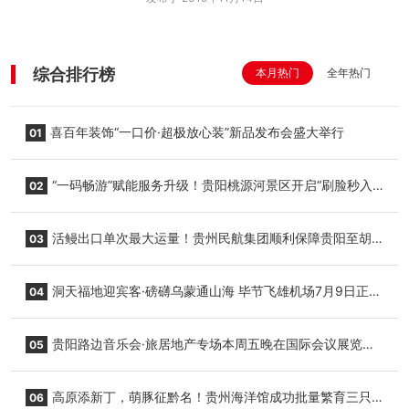
综合排行榜
本月热门
全年热门
喜百年装饰“一口价·超极放心装”新品发布会盛大举行
01
“一码畅游”赋能服务升级！贵阳桃源河景区开启“刷脸秒入
02
园”智慧游玩新模式
活鳗出口单次最大运量！贵州民航集团顺利保障贵阳至胡
03
志明国际生鲜货运任务
洞天福地迎宾客·磅礴乌蒙通山海 毕节飞雄机场7月9日正式
04
复航
贵阳路边音乐会·旅居地产专场本周五晚在国际会议展览中
05
心举行
高原添新丁，萌豚征黔名！贵州海洋馆成功批量繁育三只
06