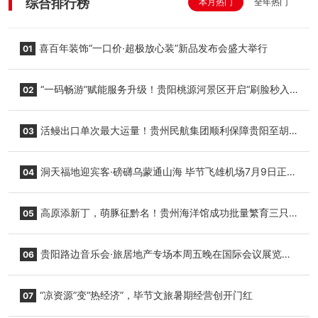
综合排行榜
本月热门
全年热门
喜百年装饰“一口价·超极放心装”新品发布会盛大举行
01
“一码畅游”赋能服务升级！贵阳桃源河景区开启“刷脸秒入
02
园”智慧游玩新模式
活鳗出口单次最大运量！贵州民航集团顺利保障贵阳至胡
03
志明国际生鲜货运任务
洞天福地迎宾客·磅礴乌蒙通山海 毕节飞雄机场7月9日正式
04
复航
高原添新丁，萌豚征黔名！贵州海洋馆成功批量繁育三只
05
小海豚，邀您为“高原宝宝”起名
贵阳路边音乐会·旅居地产专场本周五晚在国际会议展览中
06
心举行
“凉资源”变“热经济”，毕节文旅暑期经营创开门红
07