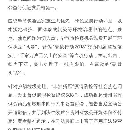
公益与促进发展相统一。
围绕毕节试验区实施生态优先、绿色发展行动计划，以
水源地保护、固体废物污染等环境治理中的热点、难
点、焦点问题为切入点，毕节市检察机关先后开展了环
保执法“风暴”、督促“清废行动2018”交办问题整改落
实、“千家万户舌尖上的安全”等专项行动，主动出击，
检力下沉，突出办理了一批有影响、有震动的“硬骨
头”案件。
针对乡镇垃圾处理、“非洲猪瘟”疫情防控等社会热点问
题，发出督促履职检察建议588件，成功提起贵州省首
例食药品领域刑事附带民事公益诉讼，被告当庭宣读公
开道歉信，并于判决生效后在贵州省级公开媒体向不特
定消费者赔礼道歉，在司法层面上丰富了严惩违法经营
的监督手段和路径选择。