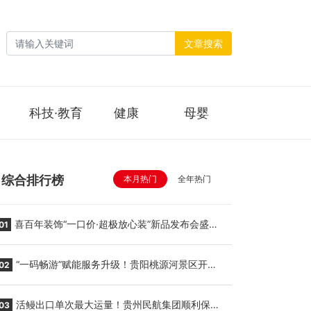
文章搜索
科技·教育
健康
母婴
综合排行榜
本月热门
全年热门
喜百年装饰“一口价·超极放心装”新品发布会盛大
01
举行
“一码畅游”赋能服务升级！贵阳桃源河景区开
02
启“刷脸秒入园”智慧游玩新模式
活鳗出口单次最大运量！贵州民航集团顺利保障
03