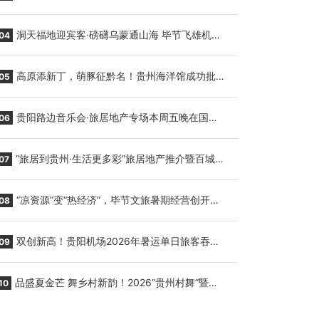
贵阳至胡志明国际生鲜货运任务
洞天福地迎宾客·磅礴乌蒙通山海 毕节飞雄机场
04
7月9日正式复航
高原添新丁，萌豚征黔名！贵州海洋馆成功批量
05
繁育三只小海豚，邀您为“高原宝宝”起名
贵阳路边音乐会·旅居地产专场本周五晚在国际
06
会议展览中心举行
“旅居到贵州·生活更多彩”旅居地产推介暨百城千
07
企“五省+1”房地产联展联销活动在贵阳盛大启幕
“凉资源”变“热经济”，毕节文旅暑期经营创开门
08
红
双创新高！贵阳机场2026年暑运单日旅客吞吐
09
量与航班起降架次齐破纪录
品盛夏金芒 舞乡村新韵！2026“贵州村舞”暨望
10
谟芒果丰收季促消费活动盛大启幕