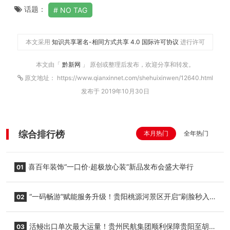
话题：
NO TAG
本文采用
知识共享署名-相同方式共享 4.0 国际许可协议
进行许可
本文由「
黔新网
」 原创或整理后发布，欢迎分享和转发。
原文地址： https://www.qianxinnet.com/shehuixinwen/12640.html
发布于 2019年10月30日
综合排行榜
本月热门
全年热门
喜百年装饰“一口价·超极放心装”新品发布会盛大举行
01
“一码畅游”赋能服务升级！贵阳桃源河景区开启“刷脸秒入
02
园”智慧游玩新模式
活鳗出口单次最大运量！贵州民航集团顺利保障贵阳至胡
03