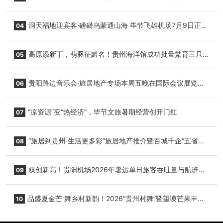
志明国际生鲜货运任务
洞天福地迎宾客·磅礴乌蒙通山海 毕节飞雄机场7月9日正式
04
复航
高原添新丁，萌豚征黔名！贵州海洋馆成功批量繁育三只
05
小海豚，邀您为“高原宝宝”起名
贵阳路边音乐会·旅居地产专场本周五晚在国际会议展览中
06
心举行
“凉资源”变“热经济”，毕节文旅暑期经营创开门红
07
“旅居到贵州·生活更多彩”旅居地产推介暨百城千企“五省
08
+1”房地产联展联销活动在贵阳盛大启幕
双创新高！贵阳机场2026年暑运单日旅客吞吐量与航班起
09
降架次齐破纪录
品盛夏金芒 舞乡村新韵！2026“贵州村舞”暨望谟芒果丰收
10
季促消费活动盛大启幕