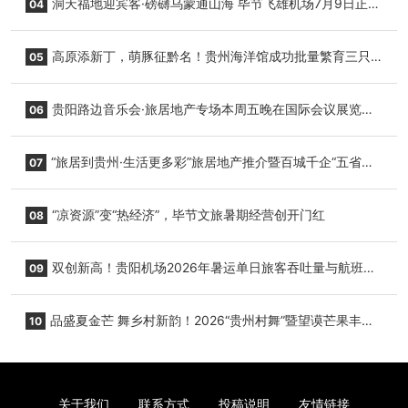
洞天福地迎宾客·磅礴乌蒙通山海 毕节飞雄机场7月9日正式
04
复航
高原添新丁，萌豚征黔名！贵州海洋馆成功批量繁育三只
05
小海豚，邀您为“高原宝宝”起名
贵阳路边音乐会·旅居地产专场本周五晚在国际会议展览中
06
心举行
“旅居到贵州·生活更多彩”旅居地产推介暨百城千企“五省
07
+1”房地产联展联销活动在贵阳盛大启幕
“凉资源”变“热经济”，毕节文旅暑期经营创开门红
08
双创新高！贵阳机场2026年暑运单日旅客吞吐量与航班起
09
降架次齐破纪录
品盛夏金芒 舞乡村新韵！2026“贵州村舞”暨望谟芒果丰收
10
季促消费活动盛大启幕
关于我们
联系方式
投稿说明
友情链接