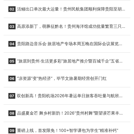
活鳗出口单次最大运量！贵州民航集团顺利保障贵阳至胡
02
志明国际生鲜货运任务
高原添新丁，萌豚征黔名！贵州海洋馆成功批量繁育三只
03
小海豚，邀您为“高原宝宝”起名
贵阳路边音乐会·旅居地产专场本周五晚在国际会议展览中
04
心举行
“旅居到贵州·生活更多彩”旅居地产推介暨百城千企“五省
05
+1”房地产联展联销活动在贵阳盛大启幕
“凉资源”变“热经济”，毕节文旅暑期经营创开门红
06
双创新高！贵阳机场2026年暑运单日旅客吞吐量与航班起
07
降架次齐破纪录
品盛夏金芒 舞乡村新韵！2026“贵州村舞”暨望谟芒果丰收
08
季促消费活动盛大启幕
重磅上线，首发限免！100+智学课包为学生“精准补钙”
09