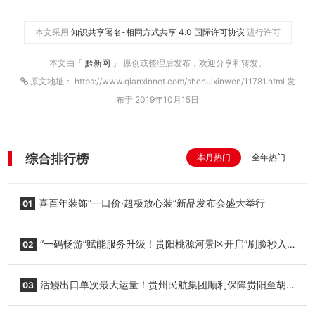
本文采用
知识共享署名-相同方式共享 4.0 国际许可协议
进行许可
本文由「
黔新网
」 原创或整理后发布，欢迎分享和转发。
原文地址： https://www.qianxinnet.com/shehuixinwen/11781.html 发
布于 2019年10月15日
综合排行榜
本月热门
全年热门
喜百年装饰“一口价·超极放心装”新品发布会盛大举行
01
“一码畅游”赋能服务升级！贵阳桃源河景区开启“刷脸秒入
02
园”智慧游玩新模式
活鳗出口单次最大运量！贵州民航集团顺利保障贵阳至胡
03
志明国际生鲜货运任务