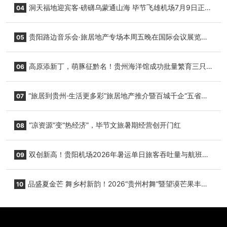
洞天福地迎宾客·磅礴乌蒙通山海 毕节飞雄机场7月9日正式
04
复航
贵阳路边音乐会·旅居地产专场本周五晚在国际会议展览中
05
心举行
高原添新丁，萌豚征黔名！贵州海洋馆成功批量繁育三只
06
小海豚，邀您为“高原宝宝”起名
“旅居到贵州·生活更多彩”旅居地产推介暨百城千企“五省
07
+1”房地产联展联销活动在贵阳盛大启幕
“凉资源”变“热经济”，毕节文旅暑期经营创开门红
08
双创新高！贵阳机场2026年暑运单日旅客吞吐量与航班起
09
降架次齐破纪录
品盛夏金芒 舞乡村新韵！2026“贵州村舞”暨望谟芒果丰收
10
季促消费活动盛大启幕