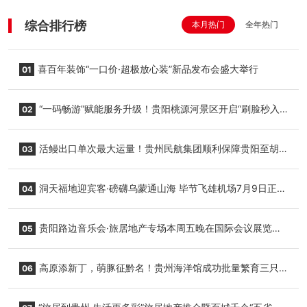
综合排行榜
本月热门
全年热门
喜百年装饰“一口价·超极放心装”新品发布会盛大举行
01
“一码畅游”赋能服务升级！贵阳桃源河景区开启“刷脸秒入
02
园”智慧游玩新模式
活鳗出口单次最大运量！贵州民航集团顺利保障贵阳至胡
03
志明国际生鲜货运任务
洞天福地迎宾客·磅礴乌蒙通山海 毕节飞雄机场7月9日正式
04
复航
贵阳路边音乐会·旅居地产专场本周五晚在国际会议展览中
05
心举行
高原添新丁，萌豚征黔名！贵州海洋馆成功批量繁育三只
06
小海豚，邀您为“高原宝宝”起名