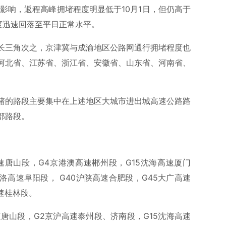
素影响，返程高峰拥堵程度明显低于10月1日，但仍高于
度迅速回落至平日正常水平。
长三角次之，京津冀与成渝地区公路网通行拥堵程度也
河北省、江苏省、浙江省、安徽省、山东省、河南省、
堵的路段主要集中在上述地区大城市进出城高速公路路
部路段。
速唐山段，G4京港澳高速郴州段，G15沈海高速厦门
洛高速阜阳段， G40沪陕高速合肥段，G45大广高速
速桂林段。
唐山段，G2京沪高速泰州段、济南段，G15沈海高速