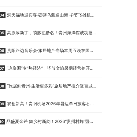
贵阳至胡志明国际生鲜货运任务
洞天福地迎宾客·磅礴乌蒙通山海 毕节飞雄机场
04
7月9日正式复航
高原添新丁，萌豚征黔名！贵州海洋馆成功批量
05
繁育三只小海豚，邀您为“高原宝宝”起名
贵阳路边音乐会·旅居地产专场本周五晚在国际
06
会议展览中心举行
“凉资源”变“热经济”，毕节文旅暑期经营创开门
07
红
“旅居到贵州·生活更多彩”旅居地产推介暨百城千
08
企“五省+1”房地产联展联销活动在贵阳盛大启幕
双创新高！贵阳机场2026年暑运单日旅客吞吐
09
量与航班起降架次齐破纪录
品盛夏金芒 舞乡村新韵！2026“贵州村舞”暨望
10
谟芒果丰收季促消费活动盛大启幕