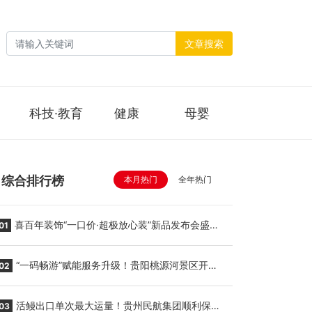
文章搜索
科技·教育
健康
母婴
综合排行榜
本月热门
全年热门
喜百年装饰“一口价·超极放心装”新品发布会盛大
01
举行
“一码畅游”赋能服务升级！贵阳桃源河景区开
02
启“刷脸秒入园”智慧游玩新模式
活鳗出口单次最大运量！贵州民航集团顺利保障
03