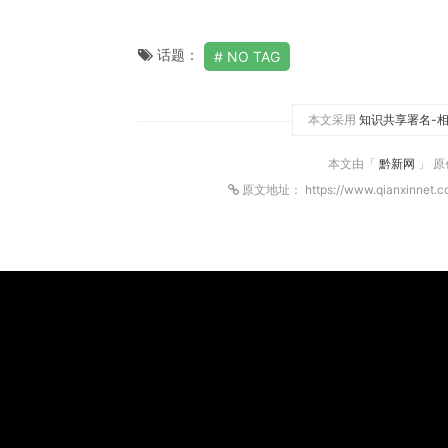
话题：
NO TAG
本文采用
知识共享署名-相
本文由「
黔新网
」 
原文地址： https://www.qianxinnet.