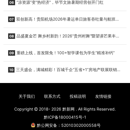
“凉资源”变“热经济”，毕节文旅暑期经营创开门红
06
双创新高！贵阳机场2026年暑运单日旅客吞吐量与航班起
07
降架次齐破纪录
品盛夏金芒 舞乡村新韵！2026“贵州村舞”暨望谟芒果丰收
08
季促消费活动盛大启幕
重磅上线，首发限免！100+智学课包为学生“精准补钙”
09
三天盛会，满城精彩！百城千企“五省+1”房地产联展联销活
10
动圆满收官
关于我们
联系方式
投稿说明
友情链接
Copyright
2018- 2026
黔新网
. All Rights Reserved.
黔ICP备18000415号-1
黔公网安备：52010302000558号