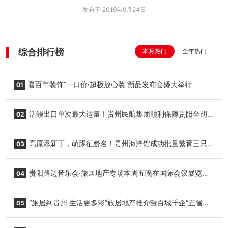
发布于 2019年9月24日
综合排行榜
本月热门
全年热门
喜百年装饰“一口价·超极放心装”新品发布会盛大举行
01
活鳗出口单次最大运量！贵州民航集团顺利保障贵阳至胡
02
志明国际生鲜货运任务
高原添新丁，萌豚征黔名！贵州海洋馆成功批量繁育三只
03
小海豚，邀您为“高原宝宝”起名
贵阳路边音乐会·旅居地产专场本周五晚在国际会议展览中
04
心举行
“旅居到贵州·生活更多彩”旅居地产推介暨百城千企“五省
05
+1”房地产联展联销活动在贵阳盛大启幕