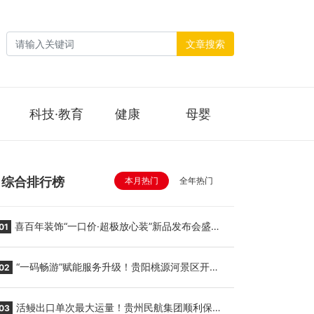
文章搜索
科技·教育
健康
母婴
综合排行榜
本月热门
全年热门
喜百年装饰“一口价·超极放心装”新品发布会盛大
01
举行
“一码畅游”赋能服务升级！贵阳桃源河景区开
02
启“刷脸秒入园”智慧游玩新模式
活鳗出口单次最大运量！贵州民航集团顺利保障
03