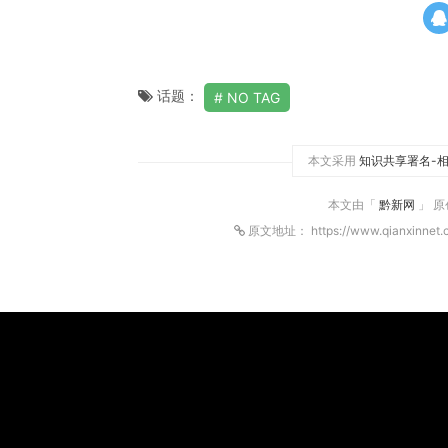
话题：
NO TAG
本文采用
知识共享署名-相
本文由「
黔新网
」 
原文地址： https://www.qianxinnet.