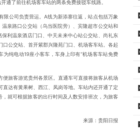
站开通了前往机场客车站的两条免费接驳车线路。
有限公司负责营运。A线为新添寨往返，站点包括万象
、温泉路口公交站（乌当医院旁）、宾隆超市公交站和
括保利温泉酒店门口、中天未来中心站公交站、尚礼东
门口公交站、首开紫郡兴隆苑门口、机场客车站。各起
车为纯电动19座小客车，车身上印有“机场客车站免费
方便旅客游览贵州各景区。直通车可直接将旅客从机场
可直达有黄果树、西江、凤岗等地。车站内还开通了定
众号，就可根据旅客的出行时间及人数安排班次，为旅客
来源：贵阳日报