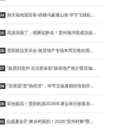
贵阳至胡志明国际生鲜货运任务
洞天福地迎宾客·磅礴乌蒙通山海 毕节飞雄机场
04
7月9日正式复航
高原添新丁，萌豚征黔名！贵州海洋馆成功批量
05
繁育三只小海豚，邀您为“高原宝宝”起名
贵阳路边音乐会·旅居地产专场本周五晚在国际
06
会议展览中心举行
“旅居到贵州·生活更多彩”旅居地产推介暨百城千
07
企“五省+1”房地产联展联销活动在贵阳盛大启幕
“凉资源”变“热经济”，毕节文旅暑期经营创开门
08
红
双创新高！贵阳机场2026年暑运单日旅客吞吐
09
量与航班起降架次齐破纪录
品盛夏金芒 舞乡村新韵！2026“贵州村舞”暨望
10
谟芒果丰收季促消费活动盛大启幕