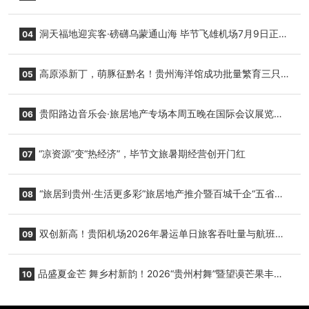
志明国际生鲜货运任务
洞天福地迎宾客·磅礴乌蒙通山海 毕节飞雄机场7月9日正式
04
复航
高原添新丁，萌豚征黔名！贵州海洋馆成功批量繁育三只
05
小海豚，邀您为“高原宝宝”起名
贵阳路边音乐会·旅居地产专场本周五晚在国际会议展览中
06
心举行
“凉资源”变“热经济”，毕节文旅暑期经营创开门红
07
“旅居到贵州·生活更多彩”旅居地产推介暨百城千企“五省
08
+1”房地产联展联销活动在贵阳盛大启幕
双创新高！贵阳机场2026年暑运单日旅客吞吐量与航班起
09
降架次齐破纪录
品盛夏金芒 舞乡村新韵！2026“贵州村舞”暨望谟芒果丰收
10
季促消费活动盛大启幕