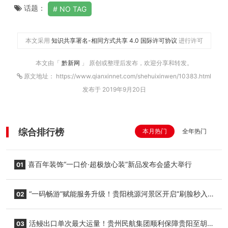
话题：
NO TAG
本文采用
知识共享署名-相同方式共享 4.0 国际许可协议
进行许可
本文由「
黔新网
」 原创或整理后发布，欢迎分享和转发。
原文地址： https://www.qianxinnet.com/shehuixinwen/10383.html
发布于 2019年9月20日
综合排行榜
本月热门
全年热门
喜百年装饰“一口价·超极放心装”新品发布会盛大举行
01
“一码畅游”赋能服务升级！贵阳桃源河景区开启“刷脸秒入
02
园”智慧游玩新模式
活鳗出口单次最大运量！贵州民航集团顺利保障贵阳至胡
03