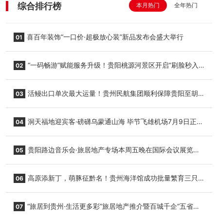
综合排行榜
本月热门
全年热门
喜百年装饰“一口价·超极放心装”新品发布会盛大举行
01
“一码畅游”赋能服务升级！贵阳桃源河景区开启“刷脸秒入
02
园”智慧游玩新模式
活鳗出口单次最大运量！贵州民航集团顺利保障贵阳至胡
03
志明国际生鲜货运任务
洞天福地迎宾客·磅礴乌蒙通山海 毕节飞雄机场7月9日正式
04
复航
贵阳路边音乐会·旅居地产专场本周五晚在国际会议展览中
05
心举行
高原添新丁，萌豚征黔名！贵州海洋馆成功批量繁育三只
06
小海豚，邀您为“高原宝宝”起名
“旅居到贵州·生活更多彩”旅居地产推介暨百城千企“五省
07