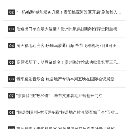
“一码畅游”赋能服务升级！贵阳桃源河景区开启“刷脸秒入
02
园”智慧游玩新模式
活鳗出口单次最大运量！贵州民航集团顺利保障贵阳至胡
03
志明国际生鲜货运任务
洞天福地迎宾客·磅礴乌蒙通山海 毕节飞雄机场7月9日正式
04
复航
高原添新丁，萌豚征黔名！贵州海洋馆成功批量繁育三只
05
小海豚，邀您为“高原宝宝”起名
贵阳路边音乐会·旅居地产专场本周五晚在国际会议展览中
06
心举行
“凉资源”变“热经济”，毕节文旅暑期经营创开门红
07
“旅居到贵州·生活更多彩”旅居地产推介暨百城千企“五省
08
+1”房地产联展联销活动在贵阳盛大启幕
双创新高！贵阳机场2026年暑运单日旅客吞吐量与航班起