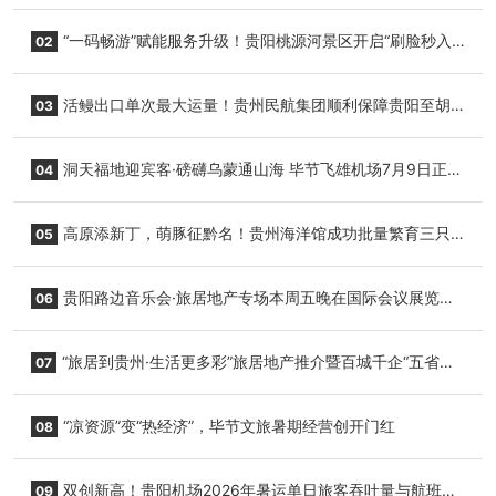
“一码畅游”赋能服务升级！贵阳桃源河景区开启“刷脸秒入
02
园”智慧游玩新模式
活鳗出口单次最大运量！贵州民航集团顺利保障贵阳至胡
03
志明国际生鲜货运任务
洞天福地迎宾客·磅礴乌蒙通山海 毕节飞雄机场7月9日正式
04
复航
高原添新丁，萌豚征黔名！贵州海洋馆成功批量繁育三只
05
小海豚，邀您为“高原宝宝”起名
贵阳路边音乐会·旅居地产专场本周五晚在国际会议展览中
06
心举行
“旅居到贵州·生活更多彩”旅居地产推介暨百城千企“五省
07
+1”房地产联展联销活动在贵阳盛大启幕
“凉资源”变“热经济”，毕节文旅暑期经营创开门红
08
双创新高！贵阳机场2026年暑运单日旅客吞吐量与航班起
09