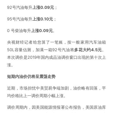
92号汽油每升
上涨0.09元
；
95号汽油每升
上涨0.10元
；
0 号柴油每升
上涨0.09元
。
央视财经记者给您算了一笔账，按一般家用汽车油箱
50L容量估测，加满一箱92号汽油将
多花大约4.5元
。
本次调价是2019年国内成品油调价窗口出现的第十次上
涨。
短期内油价仍将呈震荡走势
近期，市场担忧中美贸易争端加剧，油价略有回落，平
均价格比上一调价周期小幅上涨。
调价周期内，因美国能源情报署公布报告，美国原油库