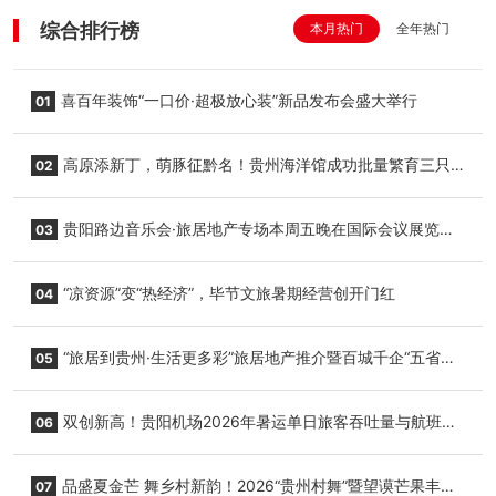
综合排行榜
本月热门
全年热门
喜百年装饰“一口价·超极放心装”新品发布会盛大举行
01
高原添新丁，萌豚征黔名！贵州海洋馆成功批量繁育三只
02
小海豚，邀您为“高原宝宝”起名
贵阳路边音乐会·旅居地产专场本周五晚在国际会议展览中
03
心举行
“凉资源”变“热经济”，毕节文旅暑期经营创开门红
04
“旅居到贵州·生活更多彩”旅居地产推介暨百城千企“五省
05
+1”房地产联展联销活动在贵阳盛大启幕
双创新高！贵阳机场2026年暑运单日旅客吞吐量与航班起
06
降架次齐破纪录
品盛夏金芒 舞乡村新韵！2026“贵州村舞”暨望谟芒果丰收
07