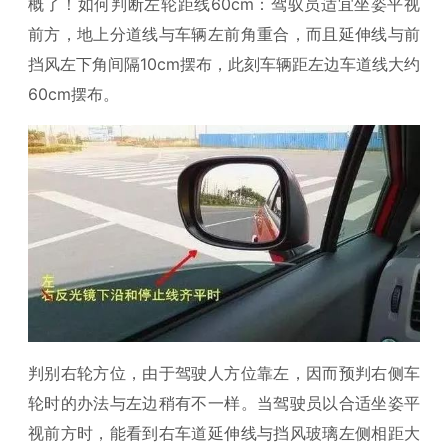
概了！如何判断左轮距线60cm：驾驭员适宜坐姿平视
前方，地上分道线与车辆左前角重合，而且延伸线与前
挡风左下角间隔10cm摆布，此刻车辆距左边车道线大约
60cm摆布。
判别右轮方位，由于驾驶人方位靠左，因而预判右侧车
轮时的办法与左边稍有不一样。当驾驶员以合适坐姿平
视前方时，能看到右车道延伸线与挡风玻璃左侧相距大