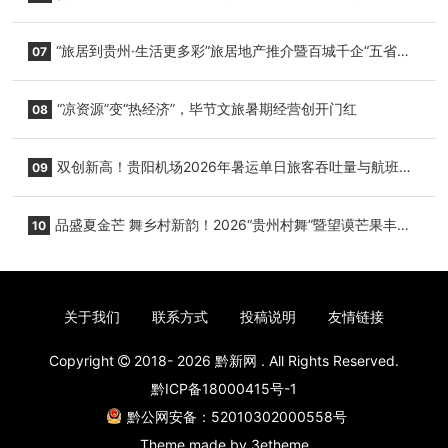
心举行
“旅居到贵州·生活更多彩”旅居地产推介暨百城千企“五省
07
+1”房地产联展联销活动在贵阳盛大启幕
“凉资源”变“热经济”，毕节文旅暑期经营创开门红
08
双创新高！贵阳机场2026年暑运单日旅客吞吐量与航班起
09
降架次齐破纪录
品盛夏金芒 舞乡村新韵！2026“贵州村舞”暨望谟芒果丰收
10
季促消费活动盛大启幕
关于我们
联系方式
投稿说明
友情链接
Copyright
2018- 2026
黔新网
. All Rights Reserved.
黔ICP备18000415号-1
黔公网安备：52010302000558号
Theme made by
3etheme