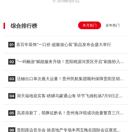
于 2019年9月1日
综合排行榜
本月热门
全年热门
喜百年装饰“一口价·超极放心装”新品发布会盛大举行
01
“一码畅游”赋能服务升级！贵阳桃源河景区开启“刷脸秒入
02
园”智慧游玩新模式
活鳗出口单次最大运量！贵州民航集团顺利保障贵阳至胡
03
志明国际生鲜货运任务
洞天福地迎宾客·磅礴乌蒙通山海 毕节飞雄机场7月9日正式
04
复航
高原添新丁，萌豚征黔名！贵州海洋馆成功批量繁育三只
05
小海豚，邀您为“高原宝宝”起名
贵阳路边音乐会·旅居地产专场本周五晚在国际会议展览中
06