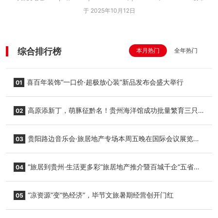
于 2025年10月12日
综合排行榜
本月热门
全年热门
喜百年装饰“一口价·超极放心装”新品发布会盛大举行
01
高原添新丁，萌豚征黔名！贵州海洋馆成功批量繁育三只
02
小海豚，邀您为“高原宝宝”起名
贵阳路边音乐会·旅居地产专场本周五晚在国际会议展览中
03
心举行
“旅居到贵州·生活更多彩”旅居地产推介暨百城千企“五省
04
+1”房地产联展联销活动在贵阳盛大启幕
“凉资源”变“热经济”，毕节文旅暑期经营创开门红
05