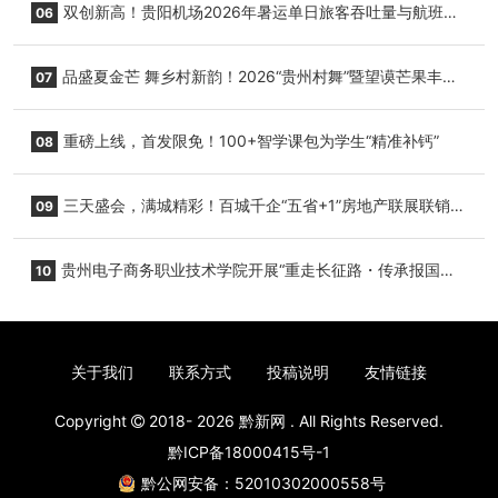
双创新高！贵阳机场2026年暑运单日旅客吞吐量与航班起
06
降架次齐破纪录
品盛夏金芒 舞乡村新韵！2026“贵州村舞”暨望谟芒果丰收
07
季促消费活动盛大启幕
重磅上线，首发限免！100+智学课包为学生“精准补钙”
08
三天盛会，满城精彩！百城千企“五省+1”房地产联展联销活
09
动圆满收官
贵州电子商务职业技术学院开展“重走长征路・传承报国
10
志”红色研学实践活动
关于我们
联系方式
投稿说明
友情链接
Copyright
2018- 2026
黔新网
. All Rights Reserved.
黔ICP备18000415号-1
黔公网安备：52010302000558号