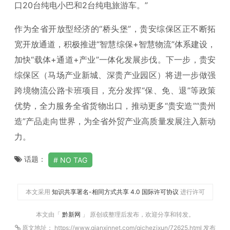
口20台纯电小巴和2台纯电旅游车。”
作为全省开放型经济的“桥头堡”，贵安综保区正不断拓
宽开放通道，积极推进“智慧综保+智慧物流”体系建设，
加快“载体+通道+产业”一体化发展步伐。下一步，贵安
综保区（马场产业新城、
深贵产业园区
）将进一步做强
跨境物流公路卡班项目，充分发挥“保、免、退”等政策
优势，全力服务全省货物出口，推动更多“贵安造”“贵州
造”产品走向世界，为全省外贸产业高质量发展注入新动
力。
话题：
NO TAG
本文采用
知识共享署名-相同方式共享 4.0 国际许可协议
进行许可
本文由「
黔新网
」 原创或整理后发布，欢迎分享和转发。
原文地址： https://www.qianxinnet.com/qichezixun/72625.html 发布