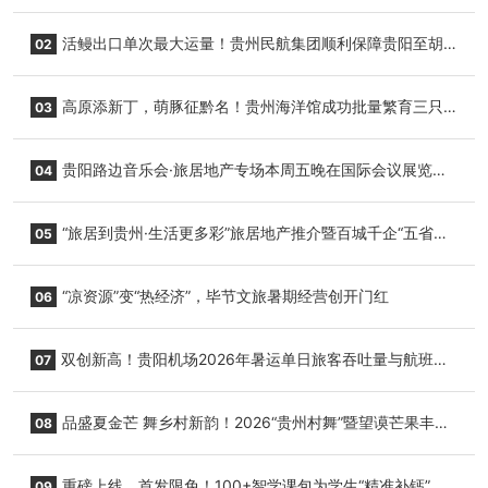
活鳗出口单次最大运量！贵州民航集团顺利保障贵阳至胡
02
志明国际生鲜货运任务
高原添新丁，萌豚征黔名！贵州海洋馆成功批量繁育三只
03
小海豚，邀您为“高原宝宝”起名
贵阳路边音乐会·旅居地产专场本周五晚在国际会议展览中
04
心举行
“旅居到贵州·生活更多彩”旅居地产推介暨百城千企“五省
05
+1”房地产联展联销活动在贵阳盛大启幕
“凉资源”变“热经济”，毕节文旅暑期经营创开门红
06
双创新高！贵阳机场2026年暑运单日旅客吞吐量与航班起
07
降架次齐破纪录
品盛夏金芒 舞乡村新韵！2026“贵州村舞”暨望谟芒果丰收
08
季促消费活动盛大启幕
重磅上线，首发限免！100+智学课包为学生“精准补钙”
09