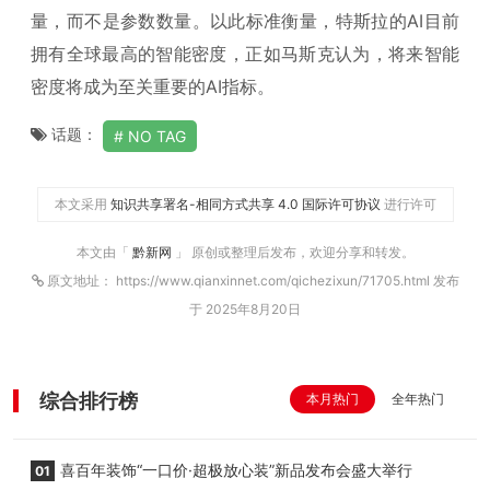
量，而不是参数数量。以此标准衡量，特斯拉的AI目前
拥有全球最高的智能密度，正如马斯克认为，将来智能
密度将成为至关重要的AI指标。
话题：
NO TAG
本文采用
知识共享署名-相同方式共享 4.0 国际许可协议
进行许可
本文由「
黔新网
」 原创或整理后发布，欢迎分享和转发。
原文地址： https://www.qianxinnet.com/qichezixun/71705.html 发布
于 2025年8月20日
综合排行榜
本月热门
全年热门
喜百年装饰“一口价·超极放心装”新品发布会盛大举行
01