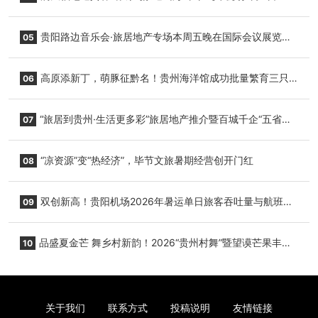
复航
贵阳路边音乐会·旅居地产专场本周五晚在国际会议展览中
05
心举行
高原添新丁，萌豚征黔名！贵州海洋馆成功批量繁育三只
06
小海豚，邀您为“高原宝宝”起名
“旅居到贵州·生活更多彩”旅居地产推介暨百城千企“五省
07
+1”房地产联展联销活动在贵阳盛大启幕
“凉资源”变“热经济”，毕节文旅暑期经营创开门红
08
双创新高！贵阳机场2026年暑运单日旅客吞吐量与航班起
09
降架次齐破纪录
品盛夏金芒 舞乡村新韵！2026“贵州村舞”暨望谟芒果丰收
10
季促消费活动盛大启幕
关于我们
联系方式
投稿说明
友情链接