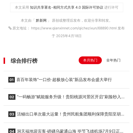
本文采用
知识共享署名-相同方式共享 4.0 国际许可协议
进行许可
本文由「
黔新网
」 原创或整理后发布，欢迎分享和转发。
原文地址： https://www.qianxinnet.com/qichezixun/68890.html 发布
于 2025年4月18日
综合排行榜
本月热门
全年热门
喜百年装饰“一口价·超极放心装”新品发布会盛大举行
01
“一码畅游”赋能服务升级！贵阳桃源河景区开启“刷脸秒入
02
园”智慧游玩新模式
活鳗出口单次最大运量！贵州民航集团顺利保障贵阳至胡
03
志明国际生鲜货运任务
洞天福地迎宾客·磅礴乌蒙通山海 毕节飞雄机场7月9日正式
04