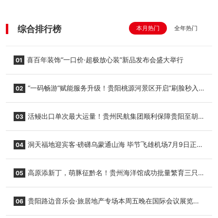
综合排行榜
本月热门
全年热门
喜百年装饰“一口价·超极放心装”新品发布会盛大举行
01
“一码畅游”赋能服务升级！贵阳桃源河景区开启“刷脸秒入
02
园”智慧游玩新模式
活鳗出口单次最大运量！贵州民航集团顺利保障贵阳至胡
03
志明国际生鲜货运任务
洞天福地迎宾客·磅礴乌蒙通山海 毕节飞雄机场7月9日正式
04
复航
高原添新丁，萌豚征黔名！贵州海洋馆成功批量繁育三只
05
小海豚，邀您为“高原宝宝”起名
贵阳路边音乐会·旅居地产专场本周五晚在国际会议展览中
06