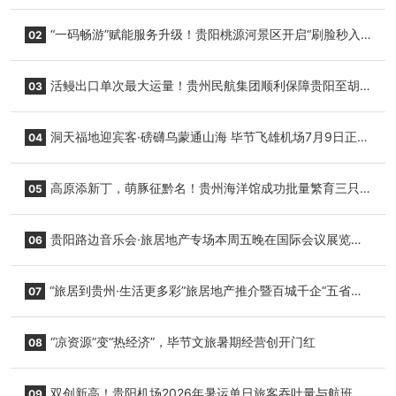
“一码畅游”赋能服务升级！贵阳桃源河景区开启“刷脸秒入
02
园”智慧游玩新模式
活鳗出口单次最大运量！贵州民航集团顺利保障贵阳至胡
03
志明国际生鲜货运任务
洞天福地迎宾客·磅礴乌蒙通山海 毕节飞雄机场7月9日正式
04
复航
高原添新丁，萌豚征黔名！贵州海洋馆成功批量繁育三只
05
小海豚，邀您为“高原宝宝”起名
贵阳路边音乐会·旅居地产专场本周五晚在国际会议展览中
06
心举行
“旅居到贵州·生活更多彩”旅居地产推介暨百城千企“五省
07
+1”房地产联展联销活动在贵阳盛大启幕
“凉资源”变“热经济”，毕节文旅暑期经营创开门红
08
双创新高！贵阳机场2026年暑运单日旅客吞吐量与航班起
09