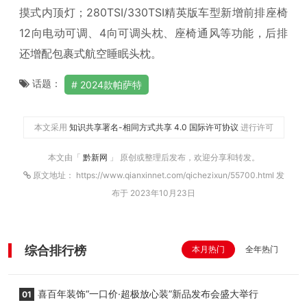
摸式内顶灯；280TSI/330TSI精英版车型新增前排座椅
12向电动可调、4向可调头枕、座椅通风等功能，后排
还增配包裹式航空睡眠头枕。
话题：
2024款帕萨特
本文采用
知识共享署名-相同方式共享 4.0 国际许可协议
进行许可
本文由「
黔新网
」 原创或整理后发布，欢迎分享和转发。
原文地址： https://www.qianxinnet.com/qichezixun/55700.html 发
布于 2023年10月23日
综合排行榜
本月热门
全年热门
喜百年装饰“一口价·超极放心装”新品发布会盛大举行
01