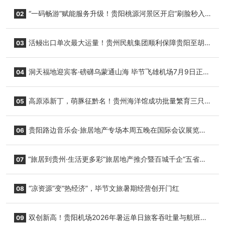
“一码畅游”赋能服务升级！贵阳桃源河景区开启“刷脸秒入
02
园”智慧游玩新模式
活鳗出口单次最大运量！贵州民航集团顺利保障贵阳至胡
03
志明国际生鲜货运任务
洞天福地迎宾客·磅礴乌蒙通山海 毕节飞雄机场7月9日正式
04
复航
高原添新丁，萌豚征黔名！贵州海洋馆成功批量繁育三只
05
小海豚，邀您为“高原宝宝”起名
贵阳路边音乐会·旅居地产专场本周五晚在国际会议展览中
06
心举行
“旅居到贵州·生活更多彩”旅居地产推介暨百城千企“五省
07
+1”房地产联展联销活动在贵阳盛大启幕
“凉资源”变“热经济”，毕节文旅暑期经营创开门红
08
双创新高！贵阳机场2026年暑运单日旅客吞吐量与航班起
09