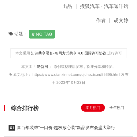
出品 ｜ 搜狐汽车 · 汽车咖啡馆
作者 ｜ 胡文静
话题：
NO TAG
本文采用
知识共享署名-相同方式共享 4.0 国际许可协议
进行许可
本文由「
黔新网
」 原创或整理后发布，欢迎分享和转发。
原文地址： https://www.qianxinnet.com/qichezixun/55695.html 发布
于 2023年10月23日
综合排行榜
本月热门
全年热门
喜百年装饰“一口价·超极放心装”新品发布会盛大举行
01