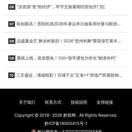
+1”房地产联展联销活动在贵阳盛大启幕
“凉资源”变“热经济”，毕节文旅暑期经营创开门红
06
双创新高！贵阳机场2026年暑运单日旅客吞吐量与航班起
07
降架次齐破纪录
品盛夏金芒 舞乡村新韵！2026“贵州村舞”暨望谟芒果丰收
08
季促消费活动盛大启幕
重磅上线，首发限免！100+智学课包为学生“精准补钙”
09
三天盛会，满城精彩！百城千企“五省+1”房地产联展联销活
10
动圆满收官
关于我们
联系方式
投稿说明
友情链接
Copyright
2018- 2026
黔新网
. All Rights Reserved.
黔ICP备18000415号-1
黔公网安备：52010302000558号