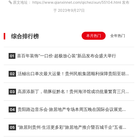
原文地址： https://www.qianxinnet.com/qichezixun/55104.html 发布
于 2023年9月27日
综合排行榜
本月热门
全年热门
喜百年装饰“一口价·超极放心装”新品发布会盛大举行
01
活鳗出口单次最大运量！贵州民航集团顺利保障贵阳至胡
02
志明国际生鲜货运任务
高原添新丁，萌豚征黔名！贵州海洋馆成功批量繁育三只
03
小海豚，邀您为“高原宝宝”起名
贵阳路边音乐会·旅居地产专场本周五晚在国际会议展览中
04
心举行
“旅居到贵州·生活更多彩”旅居地产推介暨百城千企“五省
05