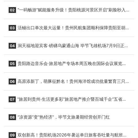
“一码畅游”赋能服务升级！贵阳桃源河景区开启“刷脸秒入
02
园”智慧游玩新模式
活鳗出口单次最大运量！贵州民航集团顺利保障贵阳至胡
03
志明国际生鲜货运任务
洞天福地迎宾客·磅礴乌蒙通山海 毕节飞雄机场7月9日正式
04
复航
贵阳路边音乐会·旅居地产专场本周五晚在国际会议展览中
05
心举行
高原添新丁，萌豚征黔名！贵州海洋馆成功批量繁育三只
06
小海豚，邀您为“高原宝宝”起名
“旅居到贵州·生活更多彩”旅居地产推介暨百城千企“五省
07
+1”房地产联展联销活动在贵阳盛大启幕
“凉资源”变“热经济”，毕节文旅暑期经营创开门红
08
双创新高！贵阳机场2026年暑运单日旅客吞吐量与航班起
09