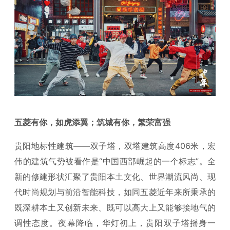
五菱有你，如虎添翼；筑城有你，繁荣富强
贵阳地标性建筑——双子塔，双塔建筑高度406米，宏
伟的建筑气势被看作是“中国西部崛起的一个标志”。全
新的修建形状汇聚了贵阳本土文化、世界潮流风尚、现
代时尚规划与前沿智能科技，如同五菱近年来所秉承的
既深耕本土又创新未来、既可以高大上又能够接地气的
调性态度。夜幕降临，华灯初上，贵阳双子塔摇身一