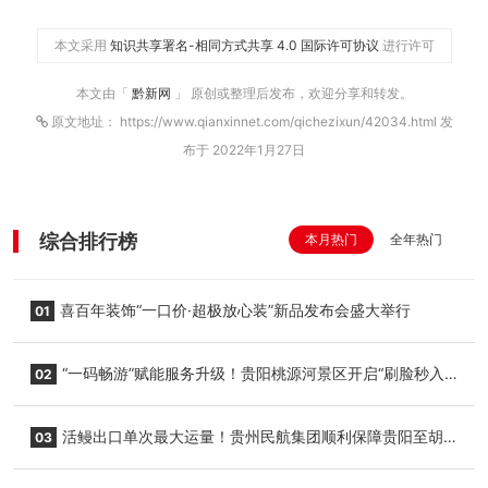
本文采用
知识共享署名-相同方式共享 4.0 国际许可协议
进行许可
本文由「
黔新网
」 原创或整理后发布，欢迎分享和转发。
原文地址： https://www.qianxinnet.com/qichezixun/42034.html 发
布于 2022年1月27日
综合排行榜
本月热门
全年热门
喜百年装饰“一口价·超极放心装”新品发布会盛大举行
01
“一码畅游”赋能服务升级！贵阳桃源河景区开启“刷脸秒入
02
园”智慧游玩新模式
活鳗出口单次最大运量！贵州民航集团顺利保障贵阳至胡
03
志明国际生鲜货运任务