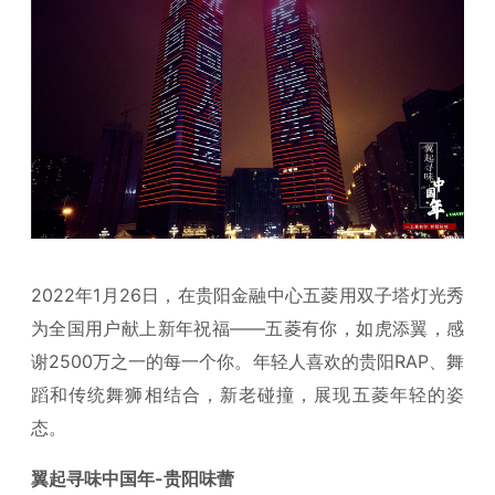
2022年1月26日，在贵阳金融中心五菱用双子塔灯光秀
为全国用户献上新年祝福——五菱有你，如虎添翼，感
谢2500万之一的每一个你。年轻人喜欢的贵阳RAP、舞
蹈和传统舞狮相结合，新老碰撞，展现五菱年轻的姿
态。
翼起寻味中国年-贵阳味蕾