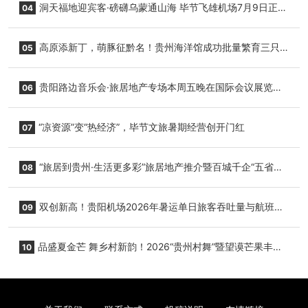
洞天福地迎宾客·磅礴乌蒙通山海 毕节飞雄机场7月9日正式
04
复航
高原添新丁，萌豚征黔名！贵州海洋馆成功批量繁育三只
05
小海豚，邀您为“高原宝宝”起名
贵阳路边音乐会·旅居地产专场本周五晚在国际会议展览中
06
心举行
“凉资源”变“热经济”，毕节文旅暑期经营创开门红
07
“旅居到贵州·生活更多彩”旅居地产推介暨百城千企“五省
08
+1”房地产联展联销活动在贵阳盛大启幕
双创新高！贵阳机场2026年暑运单日旅客吞吐量与航班起
09
降架次齐破纪录
品盛夏金芒 舞乡村新韵！2026“贵州村舞”暨望谟芒果丰收
10
季促消费活动盛大启幕