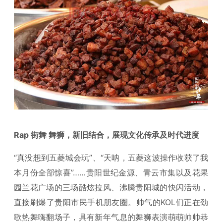
Rap 街舞 舞狮，新旧结合，展现文化传承及时代进度
“真没想到五菱城会玩”、“天呐，五菱这波操作收获了我
本月份全部惊喜”……贵阳世纪金源、青云市集以及花果
园兰花广场的三场酷炫拉风、沸腾贵阳城的快闪活动，
直接刷爆了贵阳市民手机朋友圈。帅气的KOL们正在劲
歌热舞嗨翻场子，具有新年气息的舞狮表演萌萌帅帅恭