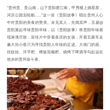
“贵州贵、贵山南，山下贵阳赛江南，甲秀楼上摘星星，
河滨公园划轮船……”这一首《贵阳故事》唱出贵州人心
中对贵阳的美食的赞美。未见其人，先闻其声，五菱@
贵阳翼起寻味贵阳年味，以《贵阳故事》将贵阳年味展
现淋漓尽致，宣传片中穿着喜庆的女孩，开着五菱车走
遍大街小巷只为寻找贵阳人年味的足迹。大南门的面、
丝娃娃、洋芋粑、稀饭混糍粑、烧烤下啤酒等勾起远在
他乡的贵州奋斗者。