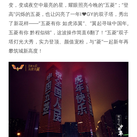
变，变成夜空中最亮的星，耀眼照亮今晚的“五菱”；“登
高”闪烁的五菱，也让闪亮了一年I❤GY的双子塔，秀出
了新花样——“五菱有你 如虎添翼”、“翼起寻味中国年,
五菱有你 黔程似锦”，这波操作简直6翻了！“五菱”双子
塔灯光大秀，实力登顶、颜值宠粉，与“菱”一起新年再
攀筑城新高度！