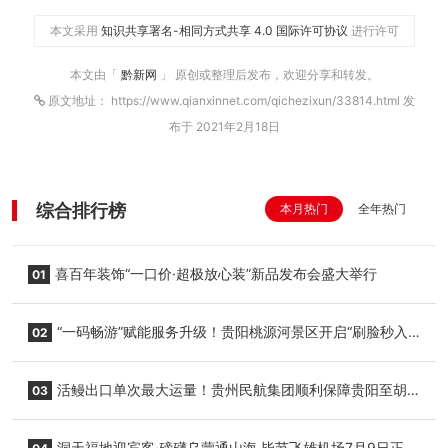
本文采用
知识共享署名-相同方式共享 4.0 国际许可协议
进行许可
本文由「
黔新网
」 原创或整理后发布，欢迎分享和转发。
原文地址： https://www.qianxinnet.com/qichezixun/33814.html 发
布于 2021年2月18日
综合排行榜
本月热门
全年热门
喜百年装饰“一口价·超极放心装”新品发布会盛大举行
01
“一码畅游”赋能服务升级！贵阳桃源河景区开启“刷脸秒入
02
园”智慧游玩新模式
活鳗出口单次最大运量！贵州民航集团顺利保障贵阳至胡
03
志明国际生鲜货运任务
洞天福地迎宾客·磅礴乌蒙通山海 毕节飞雄机场7月9日正式