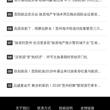
04
复航
贵阳路边音乐会·旅居地产专场本周五晚在国际会议展览中
05
心举行
高原添新丁，萌豚征黔名！贵州海洋馆成功批量繁育三只
06
小海豚，邀您为“高原宝宝”起名
“旅居到贵州·生活更多彩”旅居地产推介暨百城千企“五省
07
+1”房地产联展联销活动在贵阳盛大启幕
“凉资源”变“热经济”，毕节文旅暑期经营创开门红
08
双创新高！贵阳机场2026年暑运单日旅客吞吐量与航班起
09
降架次齐破纪录
品盛夏金芒 舞乡村新韵！2026“贵州村舞”暨望谟芒果丰收
10
季促消费活动盛大启幕
关于我们
联系方式
投稿说明
友情链接