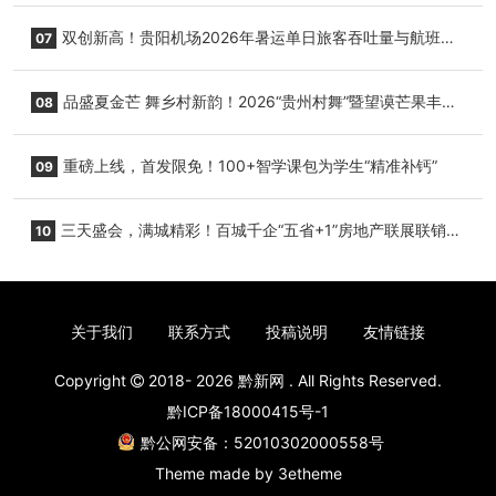
+1”房地产联展联销活动在贵阳盛大启幕
双创新高！贵阳机场2026年暑运单日旅客吞吐量与航班起
07
降架次齐破纪录
品盛夏金芒 舞乡村新韵！2026“贵州村舞”暨望谟芒果丰收
08
季促消费活动盛大启幕
重磅上线，首发限免！100+智学课包为学生“精准补钙”
09
三天盛会，满城精彩！百城千企“五省+1”房地产联展联销活
10
动圆满收官
关于我们
联系方式
投稿说明
友情链接
Copyright
2018- 2026
黔新网
. All Rights Reserved.
黔ICP备18000415号-1
黔公网安备：52010302000558号
Theme made by
3etheme