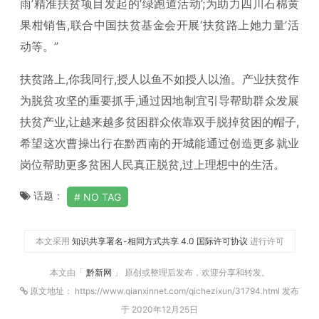
雨’精准扶贫项目发起的‘绿跑道活动’;为助力四川石棉黄
果柑销售,联合中国扶贫基金会开展‘扶贫路上她力量’活
动等。”
扶贫路上,你我同行,授人以鱼不如授人以渔。产业扶贫作
为脱贫攻坚的重要抓手,通过因地制宜引导帮助群众发展
扶贫产业,让越来越多贫困群众依靠双手脱掉贫困的帽子,
希望这次曹操出行在黔西南的开城能通过创造更多就业
岗位帮助更多贫困人民真正脱贫,过上理想中的生活。
话题：
NO TAG
本文采用
知识共享署名-相同方式共享 4.0 国际许可协议
进行许可
本文由「
黔新网
」 原创或整理后发布，欢迎分享和转发。
原文地址： https://www.qianxinnet.com/qichezixun/31794.html 发布
于 2020年12月25日