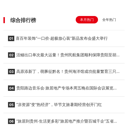
综合排行榜
本月热门
全年热门
喜百年装饰“一口价·超极放心装”新品发布会盛大举行
01
活鳗出口单次最大运量！贵州民航集团顺利保障贵阳至胡
02
志明国际生鲜货运任务
高原添新丁，萌豚征黔名！贵州海洋馆成功批量繁育三只
03
小海豚，邀您为“高原宝宝”起名
贵阳路边音乐会·旅居地产专场本周五晚在国际会议展览中
04
心举行
“凉资源”变“热经济”，毕节文旅暑期经营创开门红
05
“旅居到贵州·生活更多彩”旅居地产推介暨百城千企“五省
06