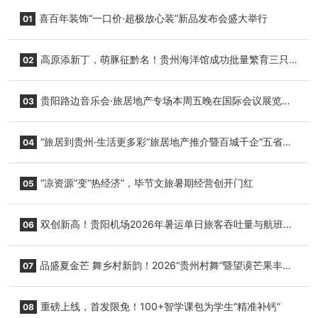
喜百年装饰“一口价·超极放心装”新品发布会盛大举行
01
高原添新丁，萌豚征黔名！贵州海洋馆成功批量繁育三只
02
小海豚，邀您为“高原宝宝”起名
贵阳路边音乐会·旅居地产专场本周五晚在国际会议展览中
03
心举行
“旅居到贵州·生活更多彩”旅居地产推介暨百城千企“五省
04
+1”房地产联展联销活动在贵阳盛大启幕
“凉资源”变“热经济”，毕节文旅暑期经营创开门红
05
双创新高！贵阳机场2026年暑运单日旅客吞吐量与航班起
06
降架次齐破纪录
品盛夏金芒 舞乡村新韵！2026“贵州村舞”暨望谟芒果丰收
07
季促消费活动盛大启幕
重磅上线，首发限免！100+智学课包为学生“精准补钙”
08